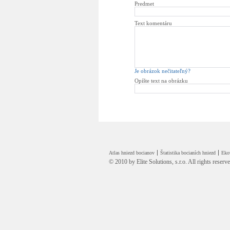
Predmet
Text komentáru
Je obrázok nečitateľný?
Opíšte text na obrázku
Atlas hniezd bocianov
Štatistika bocianích hniezd
Eko
© 2010 by
Elite Solutions, s.r.o.
All rights reserv