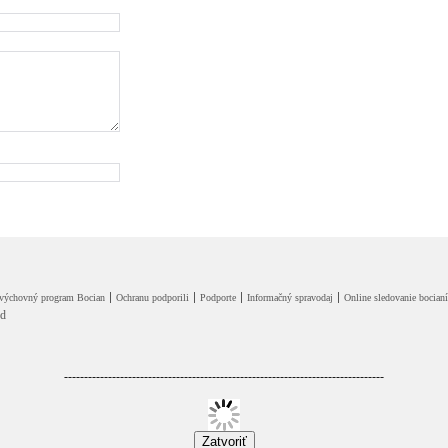
výchovný program Bocian
Ochranu podporili
Podporte
Informačný spravodaj
Online sledovanie bocian
ed
--------------------------------------------------------------------------------