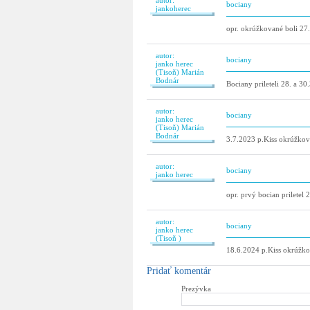
autor:
bociany
jankoherec
opr. okrúžkované boli 27
autor:
bociany
janko herec
(Tisoň) Marián
Bodnár
Bociany prileteli 28. a 30
autor:
bociany
janko herec
(Tisoň) Marián
Bodnár
3.7.2023 p.Kiss okrúžkova
autor:
bociany
janko herec
opr. prvý bocian priletel 
autor:
bociany
janko herec
(Tisoň )
18.6.2024 p.Kiss okrúžk
Pridať komentár
Prezývka