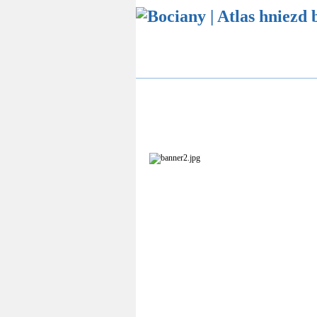
Atlas hniezd bocianov
Štatistika bocianí
Online sledovanie bocianích hniezd