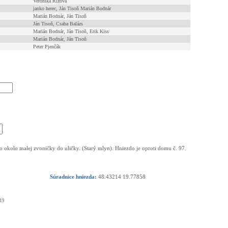
Veronika Rízová
janko herec, Ján Tisoň Marián Bodnár
Marián Bodnár, Ján Tisoň
Ján Tisoň, Csaba Balázs
Marián Bodnár, Ján Tisoň, Erik Kiss
Marián Bodnár, Ján Tisoň
Peter Pjenčák
okolo malej zvoničky do uličky. (Starý mlyn). Hniezdo je oproti domu č. 97.
Súradnice hniezda:
48.43214 19.77858
19