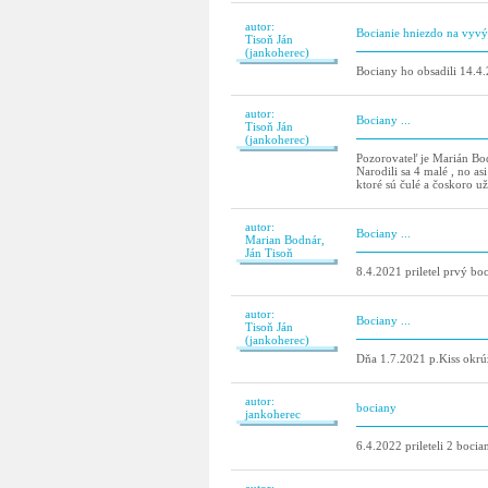
autor:
Bocianie hniezdo na vyvýš
Tisoň Ján
(jankoherec)
Bociany ho obsadili 14.4.2
autor:
Bociany ...
Tisoň Ján
(jankoherec)
Pozorovateľ je Marián Bod
Narodili sa 4 malé , no a
ktoré sú čulé a čoskoro už
autor:
Bociany ...
Marian Bodnár,
Ján Tisoň
8.4.2021 priletel prvý bo
autor:
Bociany ...
Tisoň Ján
(jankoherec)
Dňa 1.7.2021 p.Kiss okrú
autor:
bociany
jankoherec
6.4.2022 prileteli 2 bocia