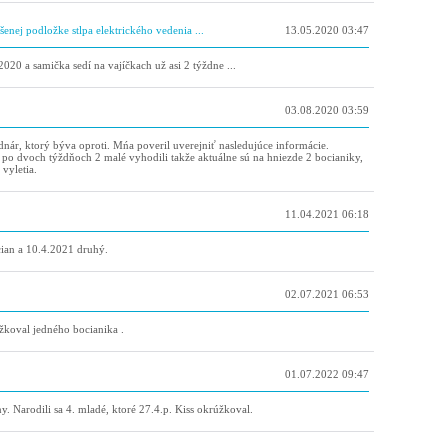
enej podložke stlpa elektrického vedenia ...
13.05.2020 03:47
020 a samička sedí na vajíčkach už asi 2 týždne ...
03.08.2020 03:59
nár, ktorý býva oproti. Mńa poveril uverejniť nasledujúce informácie.
si po dvoch týždňoch 2 malé vyhodili takže aktuálne sú na hniezde 2 bocianiky,
 vyletia.
11.04.2021 06:18
cian a 10.4.2021 druhý.
02.07.2021 06:53
žkoval jedného bocianika .
01.07.2022 09:47
ny. Narodili sa 4. mladé, ktoré 27.4.p. Kiss okrúžkoval.