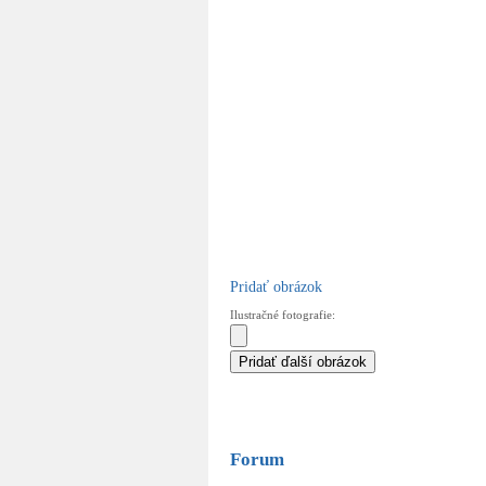
Dátum pridania:
02.07.2019 08:58
Pridať obrázok
Ilustračné fotografie:
Forum