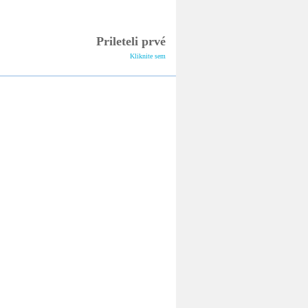
Online sledovanie
bocianích hniezd
Prileteli prvé
Kliknite sem
Informačný spravodaj