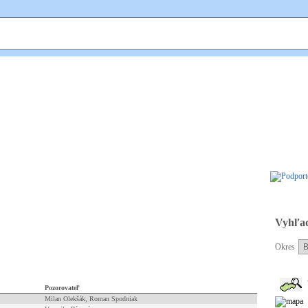
Ekovýchovný
program Bocian
Vyhľad
Okres
Pozorovateľ
Milan Olekšák, Roman Spodniak