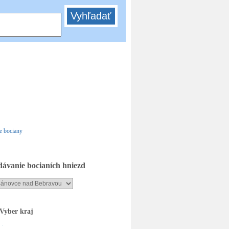
Adoptovať
bocianie hniezdo
ávanie bocianích hniezd
Vyber kraj