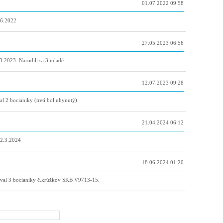
01.07.2022 09:58
.6.2022
27.05.2023 06:56
.3.2023. Narodili sa 3 mladé
12.07.2023 09:28
l 2 bocianiky (tretí bol uhynutý)
21.04.2024 06:12
22.3.2024
18.06.2024 01:20
oval 3 bocianiky č.krúžkov SKB V9713-15.