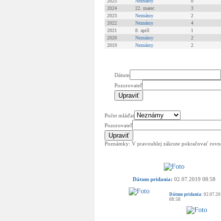
2025
Neznámy
0
2024
22. marec
3
2023
Neznámy
2
2022
Neznámy
4
2021
8. apríl
1
2020
Neznámy
2
2019
Neznámy
2
Dátum
Pozorovateľ
Počet mláďat
Pozorovateľ
Poznámky: V pravouhlej zákrute pokračovať rovno 
Dátum pridania:
02.07.2019 08:58
Dátum pridania:
02.07.20
08:58