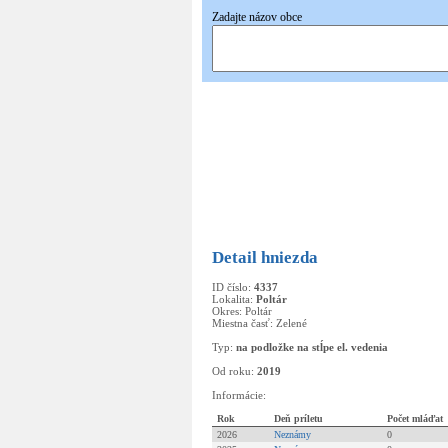
Zadajte názov obce
Pridať
nové hniezdo
Detail hniezda
ID číslo:
4337
Lokalita:
Poltár
Okres: Poltár
Miestna časť: Zelené
Typ:
na podložke na stĺpe el. vedenia
Od roku:
2019
Informácie:
Rok
Deň príletu
Počet mláďat
2026
Neznámy
0