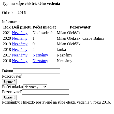
Typ:
na stĺpe elektrického vedenia
Od roku:
2016
Informácie:
Rok
Deň príletu
Počet mláďat
Pozorovateľ
2021
Neznámy
Neobsadené
Milan Olekšák
2020
Neznámy
1
Milan Olekšák, Csaba Balázs
2019
Neznámy
0
Milan Olekšák
2018
Neznámy
4
Janka
2017
Neznámy
Neznámy
Neznámy
2016
Neznámy
Neznámy
Neznámy
Dátum
Pozorovateľ
Počet mláďat
Pozorovateľ
Poznámky: Hniezdo postavené na stĺpe elektr. vedenia v roku 2016.