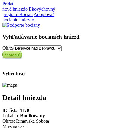
Pridať
nové hniezdo
Ekovýchovný
program Bocian
Adoptovať
bocianie hniezdo
Vyhľadávanie bocianích hniezd
Okres
Vyber kraj
Detail hniezda
ID číslo:
4170
Lokalita:
Budikovany
Okres: Rimavská Sobota
Miestna časť: