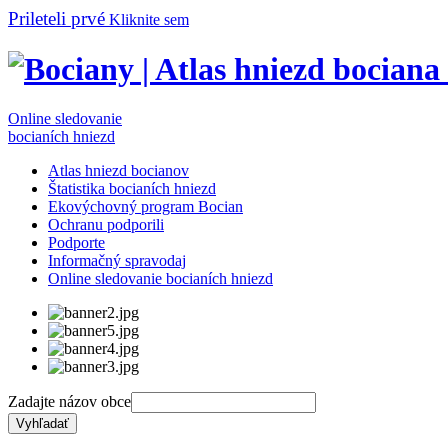
Prileteli prvé
Kliknite sem
Online sledovanie
bocianích hniezd
Atlas hniezd bocianov
Štatistika bocianích hniezd
Ekovýchovný program Bocian
Ochranu podporili
Podporte
Informačný spravodaj
Online sledovanie bocianích hniezd
Zadajte názov obce