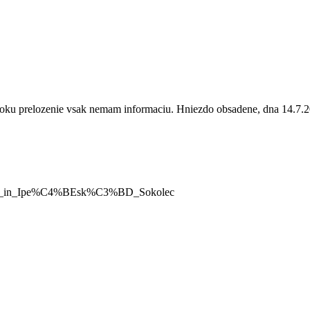
 o roku prelozenie vsak nemam informaciu. Hniezdo obsadene, dna 14.7.
_nests_in_Ipe%C4%BEsk%C3%BD_Sokolec