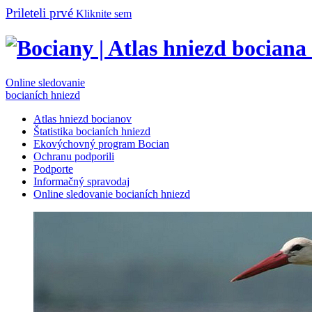
Prileteli prvé
Kliknite sem
Online sledovanie
bocianích hniezd
Atlas hniezd bocianov
Štatistika bocianích hniezd
Ekovýchovný program Bocian
Ochranu podporili
Podporte
Informačný spravodaj
Online sledovanie bocianích hniezd