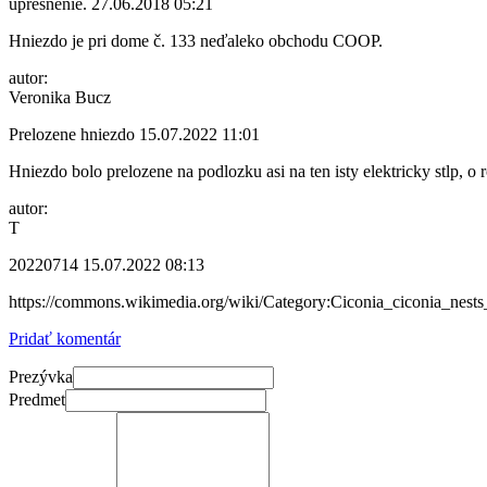
upresnenie.
27.06.2018 05:21
Hniezdo je pri dome č. 133 neďaleko obchodu COOP.
autor:
Veronika Bucz
Prelozene hniezdo
15.07.2022 11:01
Hniezdo bolo prelozene na podlozku asi na ten isty elektricky stlp,
autor:
T
20220714
15.07.2022 08:13
https://commons.wikimedia.org/wiki/Category:Ciconia_ciconia
Pridať komentár
Prezývka
Predmet