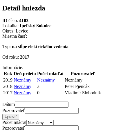
Detail hniezda
ID číslo:
4103
Lokalita:
Ipeľský Sokolec
Okres: Levice
Miestna časť:
Typ:
na stĺpe elektrického vedenia
Od roku:
2017
Informácie:
Rok
Deň príletu
Počet mláďat
Pozorovateľ
2019
Neznámy
Neznámy
Neznámy
2018
Neznámy
3
Peter Pjenčák
2017
Neznámy
0
Vladimír Slobodník
Dátum
Pozorovateľ
Počet mláďat
Pozorovateľ