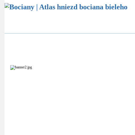
Atlas hniezd bocianov
Štatistika bocianích hniezd
Ekovýchovný program
Online sledovanie bocianích hniezd