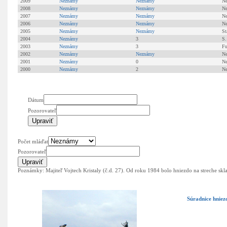
2009
Neznámy
Neznámy
N
2008
Neznámy
Neznámy
N
2007
Neznámy
Neznámy
N
2006
Neznámy
Neznámy
N
2005
Neznámy
Neznámy
St
2004
Neznámy
3
S.
2003
Neznámy
3
Fu
2002
Neznámy
Neznámy
N
2001
Neznámy
0
N
2000
Neznámy
2
N
Dátum
Pozorovateľ
Počet mláďat
Pozorovateľ
Poznámky: Majiteľ Vojtech Kristaly (č.d. 27). Od roku 1984 bolo hniezdo na streche sk
Súradnice hniez