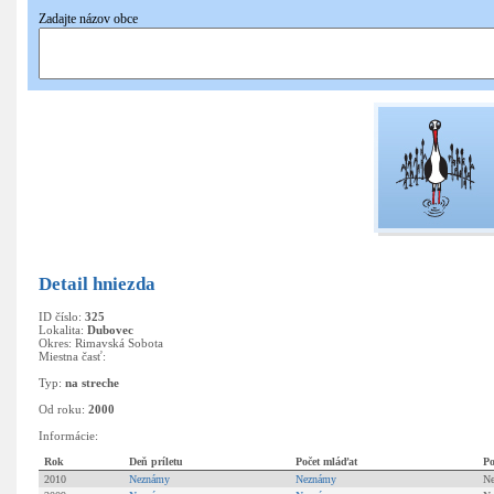
Zadajte názov obce
Pridať
nové hniezdo
Detail hniezda
ID číslo:
325
Lokalita:
Dubovec
Okres: Rimavská Sobota
Miestna časť:
Typ:
na streche
Od roku:
2000
Informácie:
Rok
Deň príletu
Počet mláďat
Po
2010
Neznámy
Neznámy
N