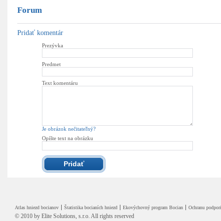
Forum
Pridať komentár
Prezývka
Predmet
Text komentáru
Je obrázok nečitateľný?
Opíšte text na obrázku
Atlas hniezd bocianov
Štatistika bocianích hniezd
Ekovýchovný program Bocian
Ochranu podpori
© 2010 by
Elite Solutions, s.r.o.
All rights reserved