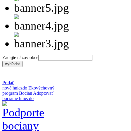
Zadajte názov obce
Pridať
nové hniezdo
Ekovýchovný
program Bocian
Adoptovať
bocianie hniezdo