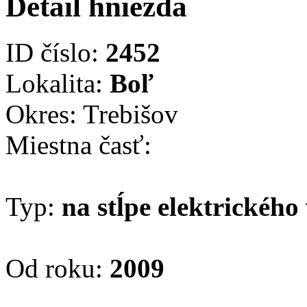
Detail hniezda
ID číslo:
2452
Lokalita:
Boľ
Okres: Trebišov
Miestna časť:
Typ:
na stĺpe elektrického
Od roku:
2009