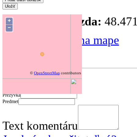
Súradnice hniezda:
48.471
+
−
Zmeniť polohu na mape
Forum
©
OpenStreetMap
contributors
Pridať komentár
Prezývka
Predmet
Text komentáru