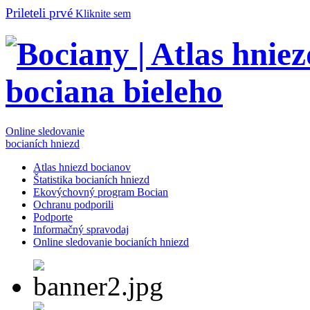
Prileteli prvé
Kliknite sem
Online sledovanie
bocianích hniezd
Atlas hniezd bocianov
Štatistika bocianích hniezd
Ekovýchovný program Bocian
Ochranu podporili
Podporte
Informačný spravodaj
Online sledovanie bocianích hniezd