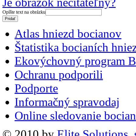
Je obrázok nečitateľný?
Opíšte text na obrázku
Atlas hniezd bocianov
Štatistika bocianích hnie
Ekovýchovný program B
Ochranu podporili
Podporte
Informačný spravodaj
Online sledovanie bocian
© 2010 by
Elite Solutions, s