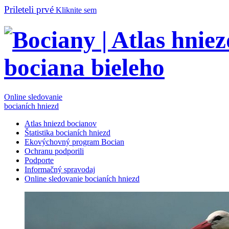
Prileteli prvé
Kliknite sem
Online sledovanie
bocianích hniezd
Atlas hniezd bocianov
Štatistika bocianích hniezd
Ekovýchovný program Bocian
Ochranu podporili
Podporte
Informačný spravodaj
Online sledovanie bocianích hniezd