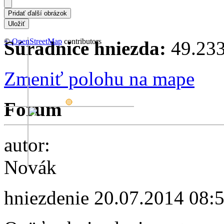
+
©
−
OpenStreetMap
contributors
Súradnice hniezda:
49.233
Zmeniť polohu na mape
Forum
autor:
Novák
hniezdenie
20.07.2014 08: