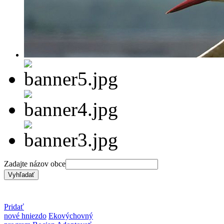
Zadajte názov obce
Pridať
nové hniezdo
Ekovýchovný