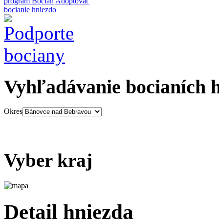
program Bocian
Adoptovať
bocianie hniezdo
Vyhľadávanie bocianích 
Okres
Vyber kraj
Detail hniezda