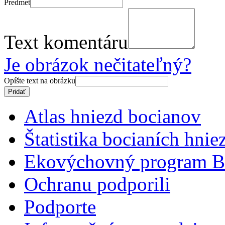
Predmet
Text komentáru
Je obrázok nečitateľný?
Opíšte text na obrázku
Atlas hniezd bocianov
Štatistika bocianích hnie
Ekovýchovný program B
Ochranu podporili
Podporte