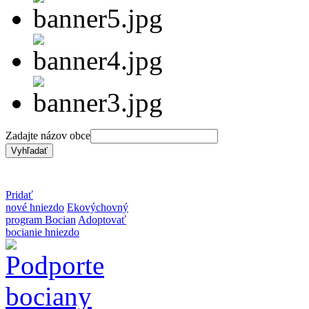
Zadajte názov obce
Pridať
nové hniezdo
Ekovýchovný
program Bocian
Adoptovať
bocianie hniezdo