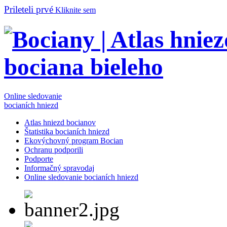
Prileteli prvé
Kliknite sem
Online sledovanie
bocianích hniezd
Atlas hniezd bocianov
Štatistika bocianích hniezd
Ekovýchovný program Bocian
Ochranu podporili
Podporte
Informačný spravodaj
Online sledovanie bocianích hniezd