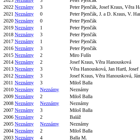
2023
Neznámy
3
Peter Pjenčák
2022
Neznámy
3
Peter Pjenčák, Josef Kraus, Věra 
2021
Neznámy
0
Peter Pjenčák, J. a D. Kraus, V. 
2020
Neznámy
0
Peter Pjenčák
2019
Neznámy
1
Peter Pjenčák
2018
Neznámy
3
Peter Pjenčák
2017
Neznámy
1
Peter Pjenčák
2016
Neznámy
3
Peter Pjenčák
2015
Neznámy
2
Miro Fulín
2014
Neznámy
2
Josef Kraus, Věra Hanousková
2013
Neznámy
3
Věra Hanousková, Jan Hartl, Josef
2012
Neznámy
3
Josef Kraus, Věra Hanousková, Ján
2011
Neznámy
3
Miloš Balla
2010
Neznámy
Neznámy
Neznámy
2009
Neznámy
2
Miloš Balla
2008
Neznámy
Neznámy
Neznámy
2007
Neznámy
3
Miloš Balla
2006
Neznámy
2
Baláž
2005
Neznámy
Neznámy
Neznámy
2004
Neznámy
2
Miloš Balla
2003
Neznámy
4
Balla M.