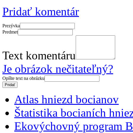
Pridať komentár
Prezývka
Predmet
Text komentáru
Je obrázok nečitateľný?
Opíšte text na obrázku
Atlas hniezd bocianov
Štatistika bocianích hnie
Ekovýchovný program B