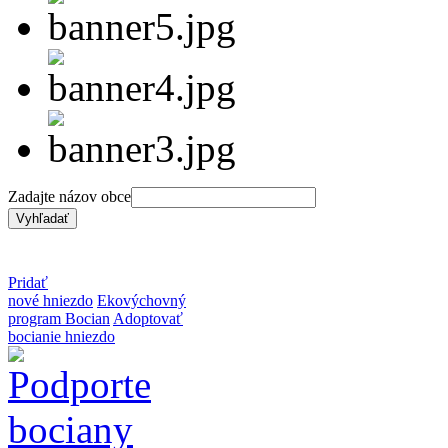
Zadajte názov obce
Pridať
nové hniezdo
Ekovýchovný
program Bocian
Adoptovať
bocianie hniezdo