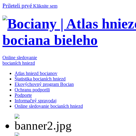
Prileteli prvé
Kliknite sem
Online sledovanie
bocianích hniezd
Atlas hniezd bocianov
Štatistika bocianích hniezd
Ekovýchovný program Bocian
Ochranu podporili
Podporte
Informačný spravodaj
Online sledovanie bocianích hniezd