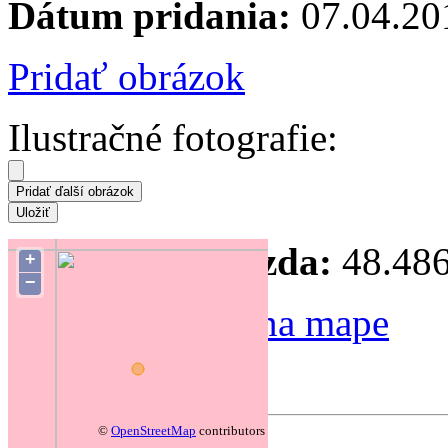
Dátum pridania:
07.04.20
Pridať obrázok
Ilustračné fotografie:
Súradnice hniezda:
48.486
+
−
Zmeniť polohu na mape
Forum
©
OpenStreetMap
contributors