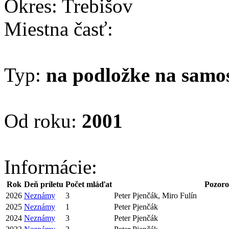
Okres: Trebišov
Miestna časť:
Typ:
na podložke na samo
Od roku:
2001
Informácie:
Rok
Deň príletu
Počet mláďat
Pozoro
2026
Neznámy
3
Peter Pjenčák, Miro Fulín
2025
Neznámy
1
Peter Pjenčák
2024
Neznámy
3
Peter Pjenčák