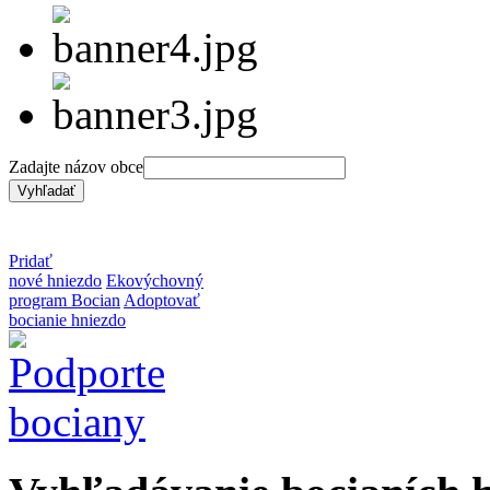
Zadajte názov obce
Pridať
nové hniezdo
Ekovýchovný
program Bocian
Adoptovať
bocianie hniezdo