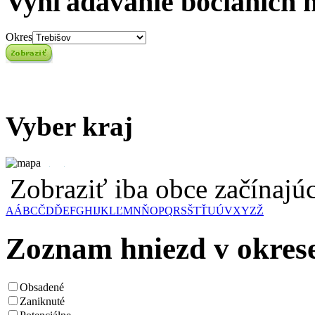
Vyhľadávanie bocianích 
Okres
Vyber kraj
Zobraziť iba obce začínaj
A
Á
B
C
Č
D
Ď
E
F
G
H
I
J
K
L
Ľ
M
N
Ň
O
P
Q
R
S
Š
T
Ť
U
Ú
V
X
Y
Z
Ž
Zoznam hniezd v okrese
Obsadené
Zaniknuté