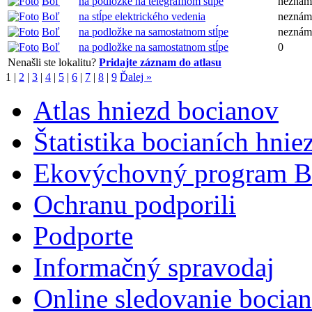
Boľ
na podložke na telegrafnom stĺpe
neznám
Boľ
na stĺpe elektrického vedenia
neznám
Boľ
na podložke na samostatnom stĺpe
neznám
Boľ
na podložke na samostatnom stĺpe
0
Nenašli ste lokalitu?
Pridajte záznam do atlasu
1
|
2
|
3
|
4
|
5
|
6
|
7
|
8
|
9
Ďalej »
Atlas hniezd bocianov
Štatistika bocianích hnie
Ekovýchovný program B
Ochranu podporili
Podporte
Informačný spravodaj
Online sledovanie bocian