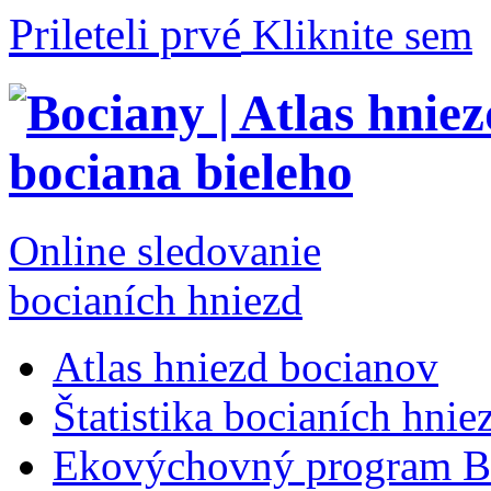
Prileteli prvé
Kliknite sem
Online sledovanie
bocianích hniezd
Atlas hniezd bocianov
Štatistika bocianích hnie
Ekovýchovný program B