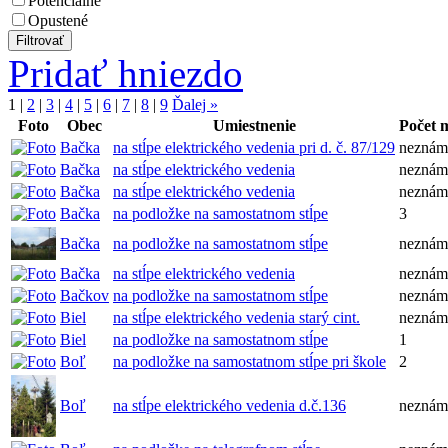
Potenciálne
Opustené
Pridať hniezdo
1
|
2
|
3
|
4
|
5
|
6
|
7
|
8
|
9
Ďalej »
Foto
Obec
Umiestnenie
Počet 
Bačka
na stĺpe elektrického vedenia pri d. č. 87/129
neznám
Bačka
na stĺpe elektrického vedenia
neznám
Bačka
na stĺpe elektrického vedenia
neznám
Bačka
na podložke na samostatnom stĺpe
3
Bačka
na podložke na samostatnom stĺpe
neznám
Bačka
na stĺpe elektrického vedenia
neznám
Bačkov
na podložke na samostatnom stĺpe
neznám
Biel
na stĺpe elektrického vedenia starý cint.
neznám
Biel
na podložke na samostatnom stĺpe
1
Boľ
na podložke na samostatnom stĺpe pri škole
2
Boľ
na stĺpe elektrického vedenia d.č.136
neznám