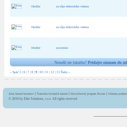
Okrúhle
na stĺpe elektrického vedenia
Okrúhle
na stĺpe elektrického vedenia
Okrúhle
na komíne
Nenašli ste lokalitu?
Pridajte záznam do at
« Späť
5
|
6
|
7
|
8
|
9
|
10
|
11
|
12
|
13
Ďalej »
Atlas hniezd bocianov
Štatistika bocianích hniezd
Ekovýchovný program Bocian
Ochranu podpori
© 2010 by
Elite Solutions, s.r.o.
All rights reserved
-----------------------------