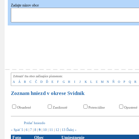
Zadajte názov obce
Pridať
nové hniezdo
Zobraziť iba obce začínajúce písmenom:
A
Á
B
C
Č
D
Ď
E
F
G
H
I
J
K
L
Ľ
M
N
Ň
O
P
Q
R
Zoznam hniezd v okrese Svidník
Obsadené
Zaniknuté
Potenciálne
Opustené
Pridať hniezdo
« Späť
5
|
6
|
7
|
8
|
9
|
10
|
11
|
12
|
13
Ďalej »
Foto
Obec
Umiestnenie