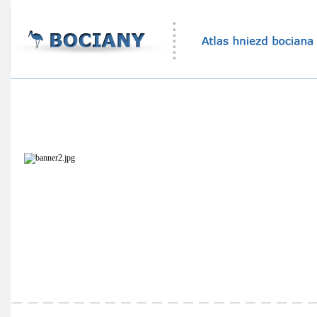
Atlas hniezd bocianov
Štatistika bocianích hniezd
Ekovýchovný program
Online sledovanie bocianích hniezd