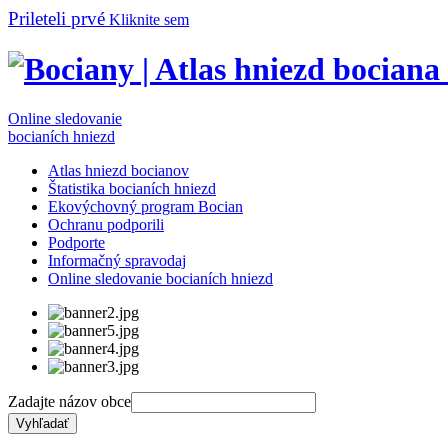
Prileteli prvé
Kliknite sem
Online sledovanie
bocianích hniezd
Atlas hniezd bocianov
Štatistika bocianích hniezd
Ekovýchovný program Bocian
Ochranu podporili
Podporte
Informačný spravodaj
Online sledovanie bocianích hniezd
Zadajte názov obce