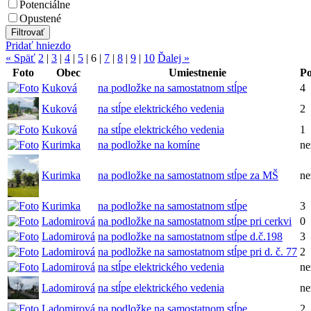
Potenciálne
Opustené
Pridať hniezdo
« Späť
2
|
3
|
4
|
5
|
6
|
7
|
8
|
9
|
10
Ďalej »
Foto
Obec
Umiestnenie
Po
Kuková
na podložke na samostatnom stĺpe
4
Kuková
na stĺpe elektrického vedenia
2
Kuková
na stĺpe elektrického vedenia
1
Kurimka
na podložke na komíne
n
Kurimka
na podložke na samostatnom stĺpe za MŠ
n
Kurimka
na podložke na samostatnom stĺpe
3
Ladomirová
na podložke na samostatnom stĺpe pri cerkvi
0
Ladomirová
na podložke na samostatnom stĺpe d.č.198
3
Ladomirová
na podložke na samostatnom stĺpe pri d. č. 77
2
Ladomirová
na stĺpe elektrického vedenia
n
Ladomirová
na stĺpe elektrického vedenia
n
Ladomirová
na podložke na samostatnom stĺpe
2