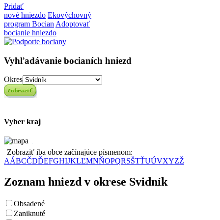
Pridať
nové hniezdo
Ekovýchovný
program Bocian
Adoptovať
bocianie hniezdo
Vyhľadávanie bocianích hniezd
Okres
Vyber kraj
Zobraziť iba obce začínajúce písmenom:
A
Á
B
C
Č
D
Ď
E
F
G
H
I
J
K
L
Ľ
M
N
Ň
O
P
Q
R
S
Š
T
Ť
U
Ú
V
X
Y
Z
Ž
Zoznam hniezd v okrese Svidník
Obsadené
Zaniknuté