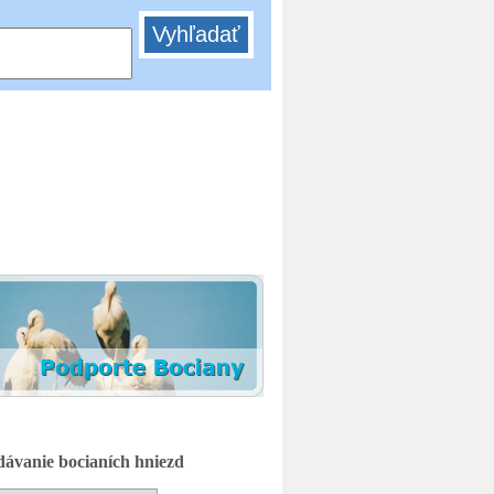
Adoptovať
bocianie hniezdo
ávanie bocianích hniezd