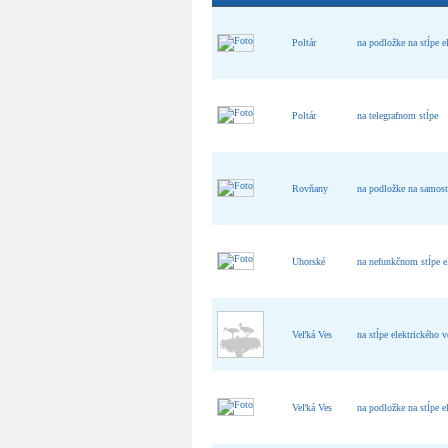
Poltár
na podložke na stĺpe e
Poltár
na telegrafnom stĺpe
Rovňany
na podložke na samost
Uhorské
na nefunkčnom stĺpe e
Veľká Ves
na stĺpe elektrického v
Veľká Ves
na podložke na stĺpe el