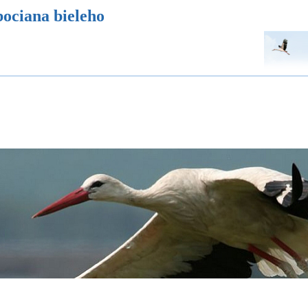
ch hniezd
Ekovýchovný program Bocian
Ochranu podporili
Podporte