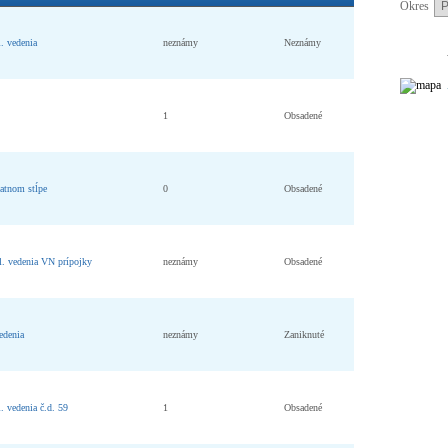
Okres
l. vedenia
neznámy
Neznámy
1
Obsadené
atnom stĺpe
0
Obsadené
l. vedenia VN prípojky
neznámy
Obsadené
edenia
neznámy
Zaniknuté
. vedenia č.d. 59
1
Obsadené