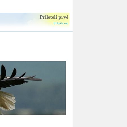
Online sledovanie
bocianích hniezd
Prileteli prvé
Kliknite sem
Informačný spravodaj