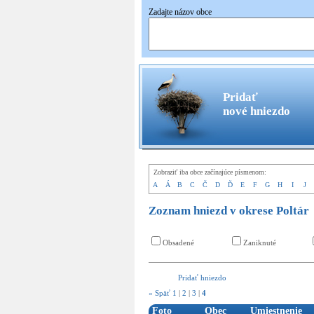
Zadajte názov obce
Pridať
nové hniezdo
Zobraziť iba obce začínajúce písmenom:
A
Á
B
C
Č
D
Ď
E
F
G
H
I
J
Zoznam hniezd v okrese Poltár
Obsadené
Zaniknuté
Pridať hniezdo
« Späť
1
|
2
|
3
|
4
Foto
Obec
Umiestnenie