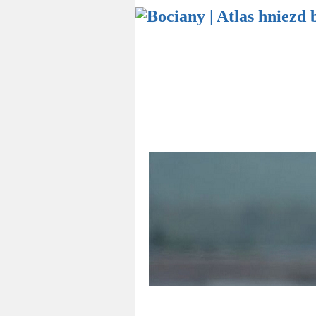
Atlas hniezd bocianov
Štatistika bocianí
Online sledovanie bocianích hniezd