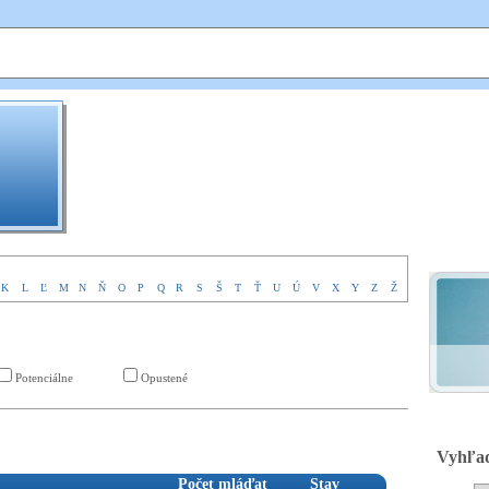
Ekovýchovný
program Bocian
K
L
Ľ
M
N
Ň
O
P
Q
R
S
Š
T
Ť
U
Ú
V
X
Y
Z
Ž
Potenciálne
Opustené
Vyhľad
Počet mláďat
Stav