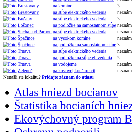
Brestovany
na komíne
3
Brestovany
na stĺpe elektrického vedenia
neznám
Bučany
na stĺpe elektrického vedenia
3
Lošonec
na podložke na samostatnom stĺpe
neznám
Suchá nad Parnou
na stĺpe elektrického vedenia
neznám
Špačince
na vysokom komíne
neznám
Špačince
na podložke na samostatnom stĺpe
3
Trnava
na stĺpe elektrického vedenia
neznám
Trnava
na podložke na stĺpe el. vedenia
5
Trnava
na vodojeme
neznám
Zeleneč
na kovovej konštrukcii
neznám
Nenašli ste lokalitu?
Pridajte záznam do atlasu
Atlas hniezd bocianov
Štatistika bocianích hnie
Ekovýchovný program B
Ochranu podporili