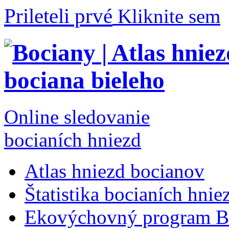
Prileteli prvé
Kliknite sem
Online sledovanie
bocianích hniezd
Atlas hniezd bocianov
Štatistika bocianích hnie
Ekovýchovný program B