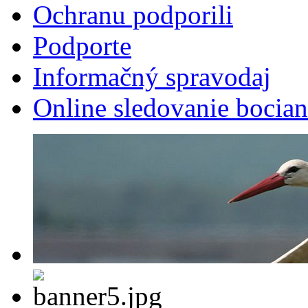
Ochranu podporili
Podporte
Informačný spravodaj
Online sledovanie bocian