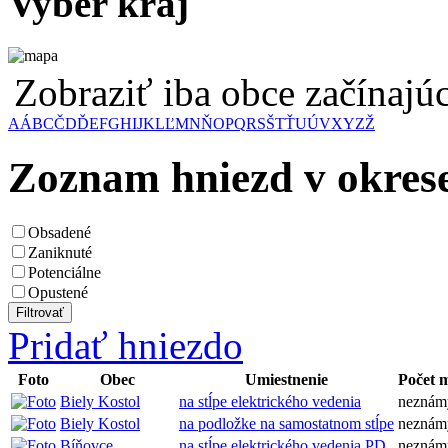
Vyber kraj
Zobraziť iba obce začínaj
A
Á
B
C
Č
D
Ď
E
F
G
H
I
J
K
L
Ľ
M
N
Ň
O
P
Q
R
S
Š
T
Ť
U
Ú
V
X
Y
Z
Ž
Zoznam hniezd v okres
Obsadené
Zaniknuté
Potenciálne
Opustené
Pridať hniezdo
Foto
Obec
Umiestnenie
Počet 
Biely Kostol
na stĺpe elektrického vedenia
neznám
Biely Kostol
na podložke na samostatnom stĺpe
neznám
Bíňovce
na stĺpe elektrického vedenia PD
neznám