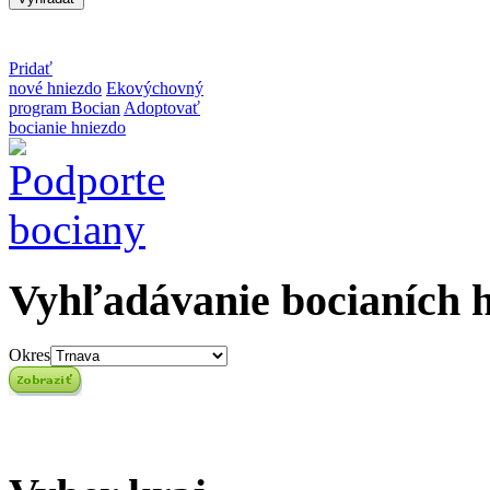
Pridať
nové hniezdo
Ekovýchovný
program Bocian
Adoptovať
bocianie hniezdo
Vyhľadávanie bocianích 
Okres