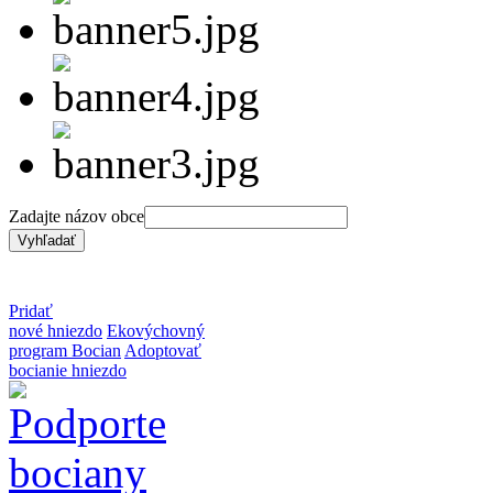
Zadajte názov obce
Pridať
nové hniezdo
Ekovýchovný
program Bocian
Adoptovať
bocianie hniezdo