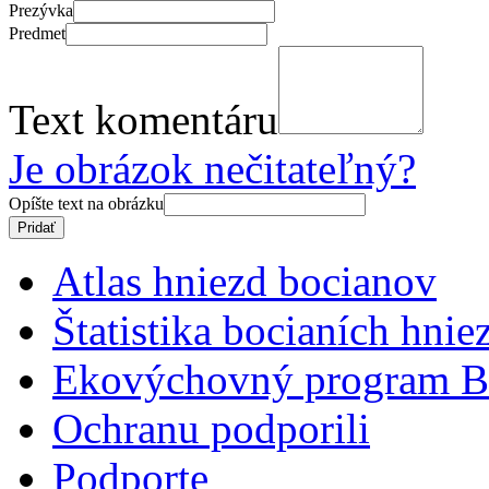
Prezývka
Predmet
Text komentáru
Je obrázok nečitateľný?
Opíšte text na obrázku
Atlas hniezd bocianov
Štatistika bocianích hnie
Ekovýchovný program B
Ochranu podporili
Podporte