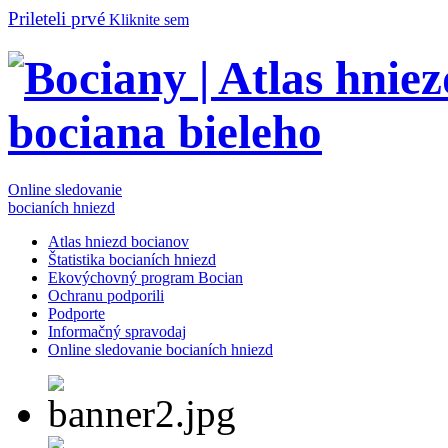
Prileteli prvé
Kliknite sem
Online sledovanie
bocianích hniezd
Atlas hniezd bocianov
Štatistika bocianích hniezd
Ekovýchovný program Bocian
Ochranu podporili
Podporte
Informačný spravodaj
Online sledovanie bocianích hniezd