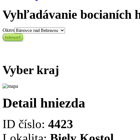
Vyhľadávanie bocianích 
Okres
Vyber kraj
Detail hniezda
ID číslo:
4423
Lokalita:
Biely Kostol