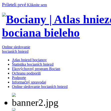
Prileteli prvé
Kliknite sem
Online sledovanie
bocianích hniezd
Atlas hniezd bocianov
Štatistika bocianích hniezd
Ekovýchovný program Bocian
Ochranu podporili
Podporte
Informačný spravodaj
Online sledovanie bocianích hniezd