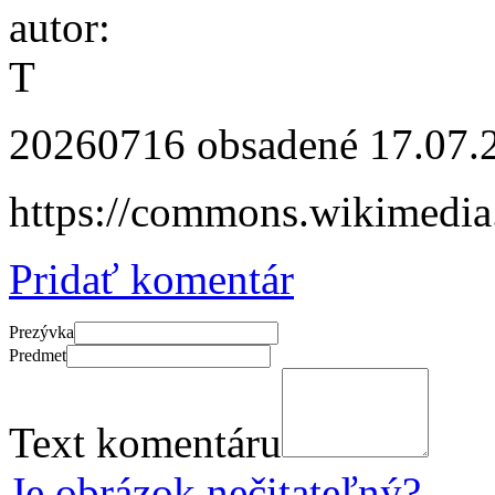
autor:
T
20260716 obsadené
17.07.
https://commons.wikimedia
Pridať komentár
Prezývka
Predmet
Text komentáru
Je obrázok nečitateľný?