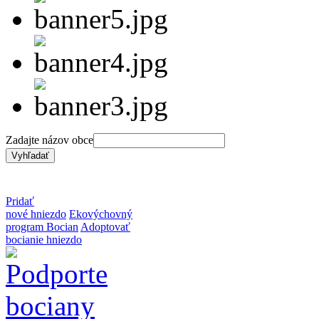
Zadajte názov obce
Pridať
nové hniezdo
Ekovýchovný
program Bocian
Adoptovať
bocianie hniezdo