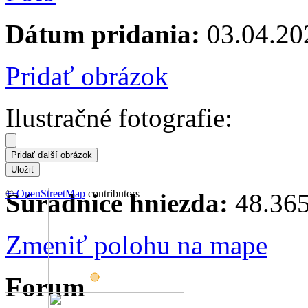
Dátum pridania:
03.04.20
Pridať obrázok
Ilustračné fotografie:
+
©
−
OpenStreetMap
contributors
Súradnice hniezda:
48.365
Zmeniť polohu na mape
Forum