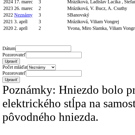
2024
17. marec
3
Mráziková, Ladislav Lacika , Stef
2023
26. marec
2
Mráziková, V. Bucz, A. Csuthy
2022
Neznámy
3
SBanovský
2021
3. apríl
3
Mráziková, Viliam Vongrej
2020
2. apríl
2
Yvona, Miro Slamka, Viliam Vongr
Dátum
Pozorovateľ
Počet mláďat
Pozorovateľ
Poznámky: Hniezdo bolo pr
elektrického stĺpa na samos
pôvodného hniezda.