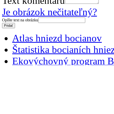
Text komentáru
Je obrázok nečitateľný?
Opíšte text na obrázku
Atlas hniezd bocianov
Štatistika bocianích hnie
Ekovýchovný program B
Ochranu podporili
Podporte
Informačný spravodaj
Online sledovanie bocian