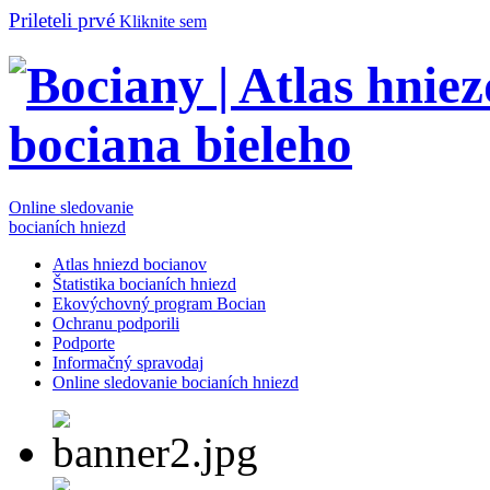
Prileteli prvé
Kliknite sem
Online sledovanie
bocianích hniezd
Atlas hniezd bocianov
Štatistika bocianích hniezd
Ekovýchovný program Bocian
Ochranu podporili
Podporte
Informačný spravodaj
Online sledovanie bocianích hniezd