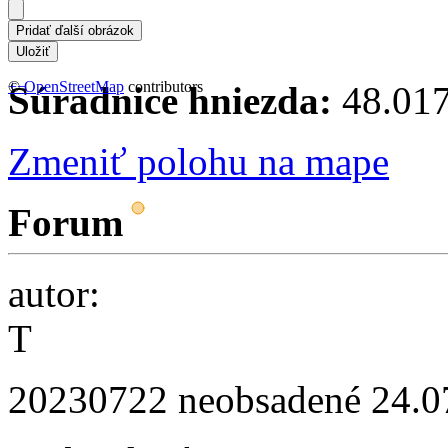
+
©
−
OpenStreetMap
contributors
Súradnice hniezda:
48.017
Zmeniť polohu na mape
Forum
autor:
T
20230722 neobsadené
24.0