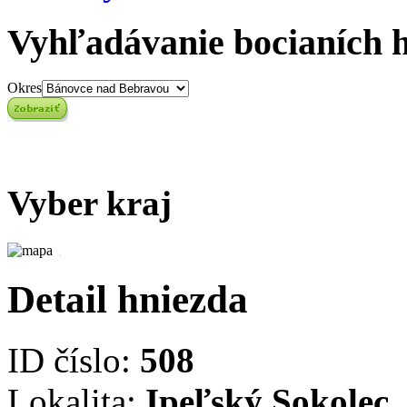
Vyhľadávanie bocianích 
Okres
Vyber kraj
Detail hniezda
ID číslo:
508
Lokalita:
Ipeľský Sokolec