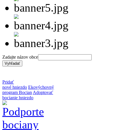
Zadajte názov obce
Pridať
nové hniezdo
Ekovýchovný
program Bocian
Adoptovať
bocianie hniezdo