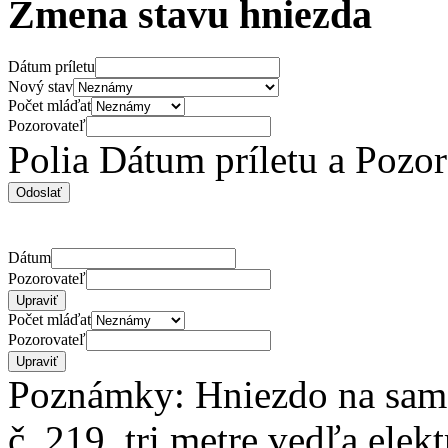
Zmena stavu hniezda
Dátum príletu
Nový stav
Počet mláďat
Pozorovateľ
Polia Dátum príletu a Pozo
Dátum
Pozorovateľ
Počet mláďat
Pozorovateľ
Poznámky: Hniezdo na samos
č. 219, tri metre vedľa elektr