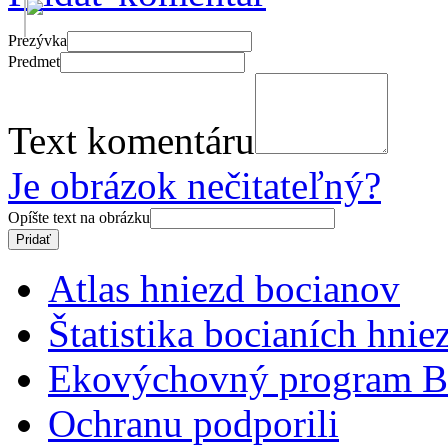
Prezývka
Predmet
Text komentáru
Je obrázok nečitateľný?
Opíšte text na obrázku
Atlas hniezd bocianov
Štatistika bocianích hnie
Ekovýchovný program B
Ochranu podporili