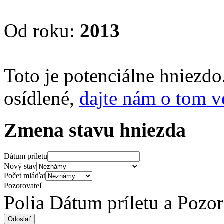
Od roku:
2013
Toto je potenciálne hniezd
osídlené,
dajte nám o tom v
Zmena stavu hniezda
Dátum príletu
Nový stav
Počet mláďat
Pozorovateľ
Polia Dátum príletu a Pozo