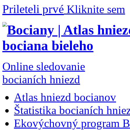
Prileteli prvé
Kliknite sem
Online sledovanie
bocianích hniezd
Atlas hniezd bocianov
Štatistika bocianích hnie
Ekovýchovný program B