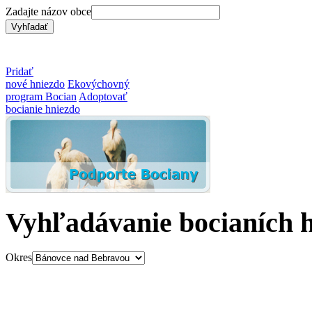
Zadajte názov obce
Pridať
nové hniezdo
Ekovýchovný
program Bocian
Adoptovať
bocianie hniezdo
Vyhľadávanie bocianích 
Okres