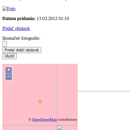
Dátum pridania:
13.03.2012 01:10
Pridať obrázok
Ilustračné fotografie:
Súradnice hniezda:
49.05825 20.43394
+
−
Zmeniť polohu na mape
Forum
Pridať komentár
Prezývka
Predmet
©
OpenStreetMap
contributors