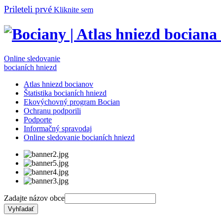
Prileteli prvé
Kliknite sem
Online sledovanie
bocianích hniezd
Atlas hniezd bocianov
Štatistika bocianích hniezd
Ekovýchovný program Bocian
Ochranu podporili
Podporte
Informačný spravodaj
Online sledovanie bocianích hniezd
Zadajte názov obce