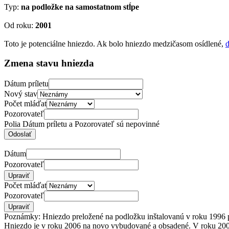
Typ:
na podložke na samostatnom stĺpe
Od roku:
2001
Toto je potenciálne hniezdo. Ak bolo hniezdo medzičasom osídlené,
d
Zmena stavu hniezda
Dátum príletu
Nový stav
Počet mláďat
Pozorovateľ
Polia Dátum príletu a Pozorovateľ sú nepovinné
Dátum
Pozorovateľ
Počet mláďat
Pozorovateľ
Poznámky: Hniezdo preložené na podložku inštalovanú v roku 1996 pr
Hniezdo je v roku 2006 na novo vybudované a obsadené. V roku 2007 