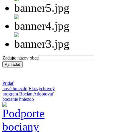
Zadajte názov obce
Pridať
nové hniezdo
Ekovýchovný
program Bocian
Adoptovať
bocianie hniezdo