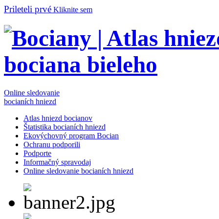
Prileteli prvé
Kliknite sem
Online sledovanie
bocianích hniezd
Atlas hniezd bocianov
Štatistika bocianích hniezd
Ekovýchovný program Bocian
Ochranu podporili
Podporte
Informačný spravodaj
Online sledovanie bocianích hniezd