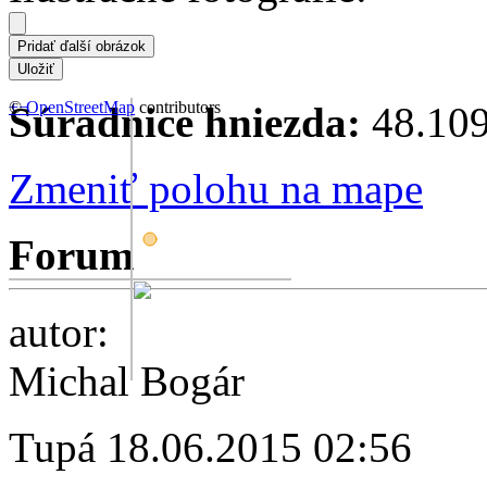
+
©
−
OpenStreetMap
contributors
Súradnice hniezda:
48.109
Zmeniť polohu na mape
Forum
autor:
Michal Bogár
Tupá
18.06.2015 02:56