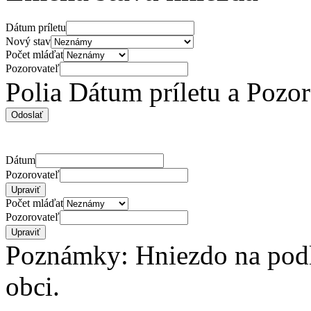
Dátum príletu
Nový stav
Počet mláďat
Pozorovateľ
Polia Dátum príletu a Pozo
Dátum
Pozorovateľ
Počet mláďat
Pozorovateľ
Poznámky: Hniezdo na podlo
obci.