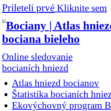
Prileteli prvé
Kliknite sem
Online sledovanie
bocianích hniezd
Atlas hniezd bocianov
Štatistika bocianích hnie
Ekovýchovný program B