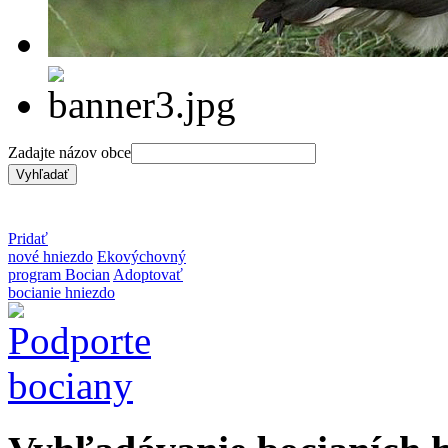
Zadajte názov obce
Pridať
nové hniezdo
Ekovýchovný
program Bocian
Adoptovať
bocianie hniezdo