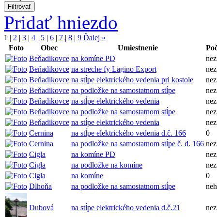
Pridať hniezdo
1
|
2
|
3
|
4
|
5
|
6
|
7
|
8
|
9
Ďalej »
Foto
Obec
Umiestnenie
Poč
Beňadikovce
na komíne PD
ne
Beňadikovce
na streche fy Lagino Export
ne
Beňadikovce
na stĺpe elektrického vedenia pri kostole
ne
Beňadikovce
na podložke na samostatnom stĺpe
ne
Beňadikovce
na stĺpe elektrického vedenia
ne
Beňadikovce
na podložke na samostatnom stĺpe
ne
Beňadikovce
na stĺpe elektrického vedenia
ne
Cernina
na stĺpe elektrického vedenia d.č. 166
0
Cernina
na podložke na samostatnom stĺpe č. d. 166
ne
Cigla
na komíne PD
ne
Cigla
na podložke na komíne
ne
Cigla
na komíne
0
Dlhoňa
na podložke na samostatnom stĺpe
neh
Dubová
na stĺpe elektrického vedenia d.č.21
ne