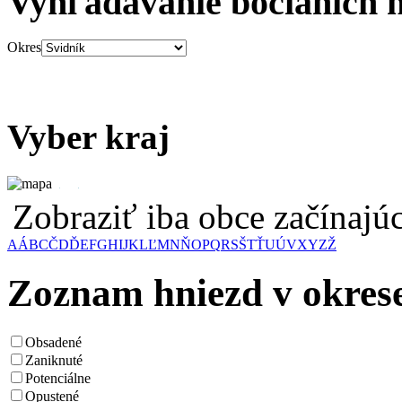
Vyhľadávanie bocianích 
Okres
Vyber kraj
Zobraziť iba obce začínaj
A
Á
B
C
Č
D
Ď
E
F
G
H
I
J
K
L
Ľ
M
N
Ň
O
P
Q
R
S
Š
T
Ť
U
Ú
V
X
Y
Z
Ž
Zoznam hniezd v okres
Obsadené
Zaniknuté
Potenciálne
Opustené