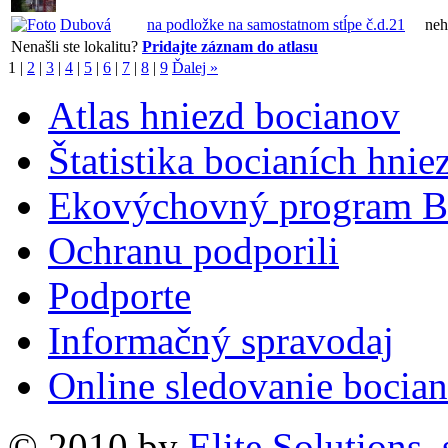
Dubová
na podložke na samostatnom stĺpe č.d.21
neh
Nenašli ste lokalitu?
Pridajte záznam do atlasu
1
|
2
|
3
|
4
|
5
|
6
|
7
|
8
|
9
Ďalej »
Atlas hniezd bocianov
Štatistika bocianích hnie
Ekovýchovný program B
Ochranu podporili
Podporte
Informačný spravodaj
Online sledovanie bocian
© 2010 by
Elite Solutions, s