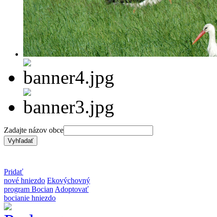
Zadajte názov obce
Pridať
nové hniezdo
Ekovýchovný
program Bocian
Adoptovať
bocianie hniezdo