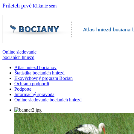
Prileteli prvé
Kliknite sem
Online sledovanie
bocianích hniezd
Atlas hniezd bocianov
Štatistika bocianích hniezd
Ekovýchovný program Bocian
Ochranu podporili
Podporte
Informačný spravodaj
Online sledovanie bocianích hniezd