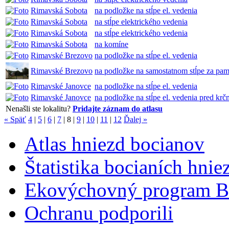
Rimavská Sobota
na podložke na stĺpe el. vedenia
Rimavská Sobota
na stĺpe elektrického vedenia
Rimavská Sobota
na stĺpe elektrického vedenia
Rimavská Sobota
na komíne
Rimavské Brezovo
na podložke na stĺpe el. vedenia
Rimavské Brezovo
na podložke na samostatnom stĺpe za pa
Rimavské Janovce
na podložke na stĺpe el. vedenia
Rimavské Janovce
na podložke na stĺpe el. vedenia pred kr
Nenašli ste lokalitu?
Pridajte záznam do atlasu
« Späť
4
|
5
|
6
|
7
|
8
|
9
|
10
|
11
|
12
Ďalej »
Atlas hniezd bocianov
Štatistika bocianích hnie
Ekovýchovný program B
Ochranu podporili