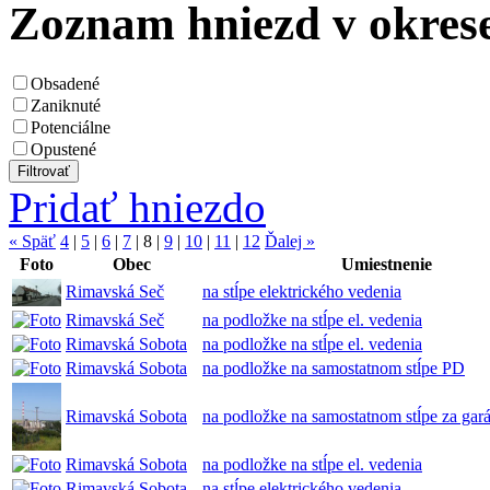
Zoznam hniezd v okres
Obsadené
Zaniknuté
Potenciálne
Opustené
Pridať hniezdo
« Späť
4
|
5
|
6
|
7
|
8
|
9
|
10
|
11
|
12
Ďalej »
Foto
Obec
Umiestnenie
Rimavská Seč
na stĺpe elektrického vedenia
Rimavská Seč
na podložke na stĺpe el. vedenia
Rimavská Sobota
na podložke na stĺpe el. vedenia
Rimavská Sobota
na podložke na samostatnom stĺpe PD
Rimavská Sobota
na podložke na samostatnom stĺpe za gará
Rimavská Sobota
na podložke na stĺpe el. vedenia
Rimavská Sobota
na stĺpe elektrického vedenia