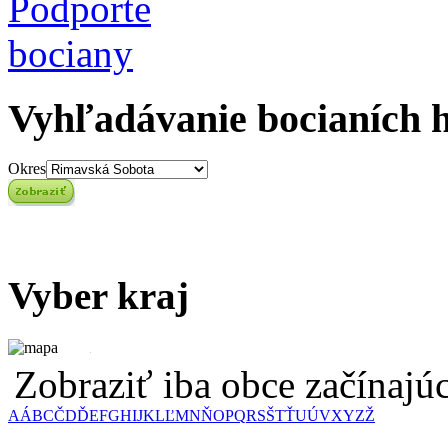
Vyhľadávanie bocianích 
Okres
Vyber kraj
Zobraziť iba obce začínaj
A
Á
B
C
Č
D
Ď
E
F
G
H
I
J
K
L
Ľ
M
N
Ň
O
P
Q
R
S
Š
T
Ť
U
Ú
V
X
Y
Z
Ž