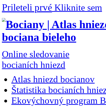
Prileteli prvé
Kliknite sem
Online sledovanie
bocianích hniezd
Atlas hniezd bocianov
Štatistika bocianích hnie
Ekovýchovný program B