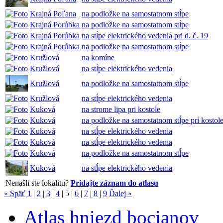
Krajná Poľana
na podložke na samostatnom stĺpe
Krajná Porúbka
na podložke na samostatnom stĺpe
Krajná Porúbka
na stĺpe elektrického vedenia pri d. č. 19
Krajná Porúbka
na podložke na samostatnom stĺpe
Kružlová
na komíne
Kružlová
na stĺpe elektrického vedenia
Kružlová
na podložke na samostatnom stĺpe
Kružlová
na stĺpe elektrického vedenia
Kuková
na strome lipa pri kostole
Kuková
na podložke na samostatnom stĺpe pri kostol
Kuková
na stĺpe elektrického vedenia
Kuková
na stĺpe elektrického vedenia
Kuková
na podložke na samostatnom stĺpe
Kuková
na stĺpe elektrického vedenia
Nenašli ste lokalitu?
Pridajte záznam do atlasu
« Späť
1
|
2
|
3
|
4
|
5
|
6
|
7
|
8
|
9
Ďalej »
Atlas hniezd bocianov