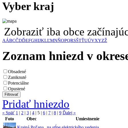
Vyber kraj
Zobraziť iba obce začínaj
A
Á
B
C
Č
D
Ď
E
F
G
H
I
J
K
L
Ľ
M
N
Ň
O
P
Q
R
S
Š
T
Ť
U
Ú
V
X
Y
Z
Ž
Zoznam hniezd v okres
Obsadené
Zaniknuté
Potenciálne
Opustené
Pridať hniezdo
« Späť
1
|
2
|
3
|
4
|
5
|
6
|
7
|
8
|
9
Ďalej »
Foto
Obec
Umiestnenie
Krajná Poľana
na stĺpe elektrického vedenia