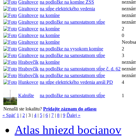
Giraltovce
na podložke na komíne ZSŠ
nezná
Giraltovce
na stĺpe elektrického vedenia
nezná
Giraltovce
na komíne
nezná
Giraltovce
na podložke na samostatnom stĺpe
nezná
Giraltovce
na komíne
2
Giraltovce
na komíne
0
Giraltovce
na komíne
Neobsa
Giraltovce
na podložke na vysokom komíne
2
Giraltovce
na podložke na samostatnom stĺpe
3
Hrabovčík
na komíne
nezná
Hrabovčík
na podložke na samostatnom stĺpe č. d. 62
nezná
Hrabovčík
na podložke na samostatnom stĺpe
nezná
Hunkovce
na stĺpe elektrického vedenia areál PD
4
Kalnište
na podložke na samostatnom stĺpe
1
Nenašli ste lokalitu?
Pridajte záznam do atlasu
« Späť
1
|
2
|
3
|
4
|
5
|
6
|
7
|
8
|
9
Ďalej »
Atlas hniezd bocianov