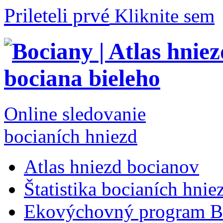
Prileteli prvé
Kliknite sem
Online sledovanie
bocianích hniezd
Atlas hniezd bocianov
Štatistika bocianích hnie
Ekovýchovný program B