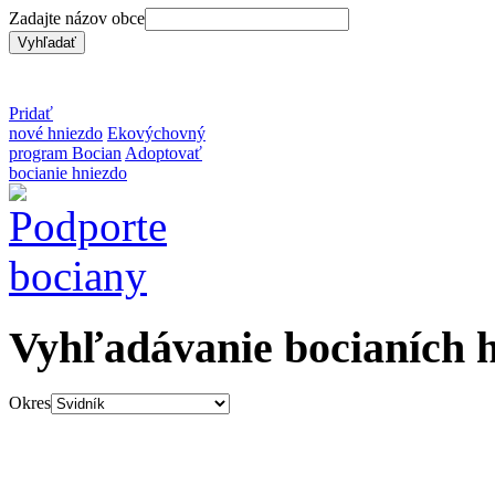
Zadajte názov obce
Pridať
nové hniezdo
Ekovýchovný
program Bocian
Adoptovať
bocianie hniezdo
Vyhľadávanie bocianích 
Okres