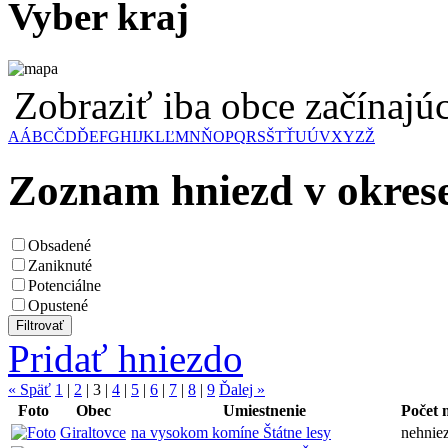
Vyber kraj
Zobraziť iba obce začínaj
A
Á
B
C
Č
D
Ď
E
F
G
H
I
J
K
L
Ľ
M
N
Ň
O
P
Q
R
S
Š
T
Ť
U
Ú
V
X
Y
Z
Ž
Zoznam hniezd v okres
Obsadené
Zaniknuté
Potenciálne
Opustené
Pridať hniezdo
« Späť
1
|
2
|
3
|
4
|
5
|
6
|
7
|
8
|
9
Ďalej »
Foto
Obec
Umiestnenie
Počet 
Giraltovce
na vysokom komíne Štátne lesy
nehniez