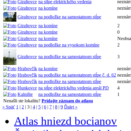
Giraltovce
na stĺpe elektrického vedenia
nezná
Giraltovce
na komíne
nezná
Giraltovce
na podložke na samostatnom stĺpe
nezná
Giraltovce
na komíne
2
Giraltovce
na komíne
0
Giraltovce
na komíne
Neobsa
Giraltovce
na podložke na vysokom komíne
2
Giraltovce
na podložke na samostatnom stĺpe
3
Hrabovčík
na komíne
nezná
Hrabovčík
na podložke na samostatnom stĺpe č. d. 62
nezná
Hrabovčík
na podložke na samostatnom stĺpe
nezná
Hunkovce
na stĺpe elektrického vedenia areál PD
4
Kalnište
na podložke na samostatnom stĺpe
1
Nenašli ste lokalitu?
Pridajte záznam do atlasu
« Späť
1
|
2
|
3
|
4
|
5
|
6
|
7
|
8
|
9
Ďalej »
Atlas hniezd bocianov