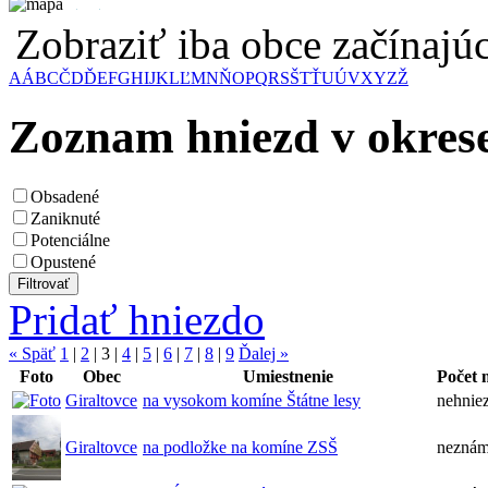
Zobraziť iba obce začínaj
A
Á
B
C
Č
D
Ď
E
F
G
H
I
J
K
L
Ľ
M
N
Ň
O
P
Q
R
S
Š
T
Ť
U
Ú
V
X
Y
Z
Ž
Zoznam hniezd v okres
Obsadené
Zaniknuté
Potenciálne
Opustené
Pridať hniezdo
« Späť
1
|
2
|
3
|
4
|
5
|
6
|
7
|
8
|
9
Ďalej »
Foto
Obec
Umiestnenie
Počet 
Giraltovce
na vysokom komíne Štátne lesy
nehniez
Giraltovce
na podložke na komíne ZSŠ
nezná