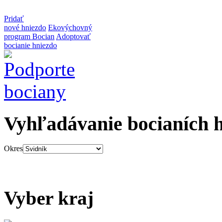
Pridať
nové hniezdo
Ekovýchovný
program Bocian
Adoptovať
bocianie hniezdo
Vyhľadávanie bocianích 
Okres
Vyber kraj