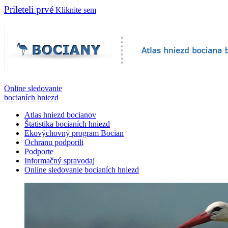
Prileteli prvé
Kliknite sem
Online sledovanie
bocianích hniezd
Atlas hniezd bocianov
Štatistika bocianích hniezd
Ekovýchovný program Bocian
Ochranu podporili
Podporte
Informačný spravodaj
Online sledovanie bocianích hniezd