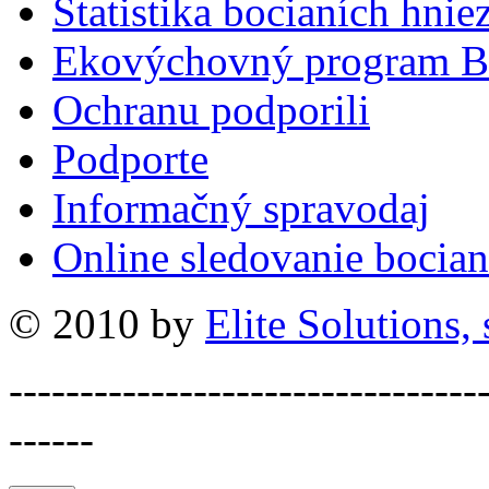
Štatistika bocianích hnie
Ekovýchovný program B
Ochranu podporili
Podporte
Informačný spravodaj
Online sledovanie bocian
© 2010 by
Elite Solutions, s
---------------------------------
------