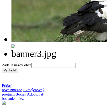
Zadajte názov obce
Pridať
nové hniezdo
Ekovýchovný
program Bocian
Adoptovať
bocianie hniezdo