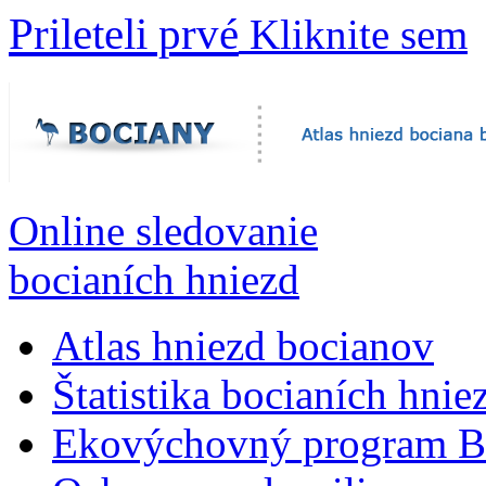
Prileteli prvé
Kliknite sem
Online sledovanie
bocianích hniezd
Atlas hniezd bocianov
Štatistika bocianích hnie
Ekovýchovný program B