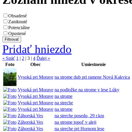
Obsadené
Zaniknuté
Potenciálne
Opustené
Pridať hniezdo
« Späť
1
|
2
|
3
|
4
Ďalej »
Foto
Obec
Umiestnenie
Vysoká pri Morave
na strome dub pri ramene Nová Kakvica
Vysoká pri Morave
na podložke na strome v lese Lúky
Vysoká pri Morave
na strome
Vysoká pri Morave
na streche
Vysoká pri Morave
na strome
Záhorská Ves
na streche posedu, 29 r.km
Záhorská Ves
na strome topoľ v aleji
Záhorská Ves
na streche pri Hornom lese