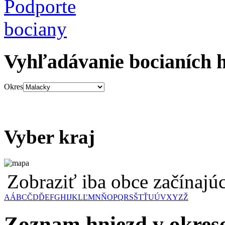
Vyhľadávanie bocianích 
Okres
Vyber kraj
Zobraziť iba obce začínaj
A
Á
B
C
Č
D
Ď
E
F
G
H
I
J
K
L
Ľ
M
N
Ň
O
P
Q
R
S
Š
T
Ť
U
Ú
V
X
Y
Z
Ž
Zoznam hniezd v okres