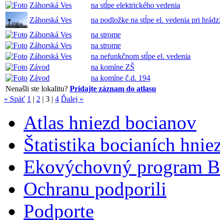
Záhorská Ves
na stĺpe elektrického vedenia
Záhorská Ves
na podložke na stĺpe el. vedenia pri hrádz
Záhorská Ves
na strome
Záhorská Ves
na strome
Záhorská Ves
na nefunkčnom stĺpe el. vedenia
Závod
na komíne ZŠ
Závod
na komíne č.d. 194
Nenašli ste lokalitu?
Pridajte záznam do atlasu
« Späť
1
|
2
|
3
|
4
Ďalej »
Atlas hniezd bocianov
Štatistika bocianích hnie
Ekovýchovný program B
Ochranu podporili
Podporte