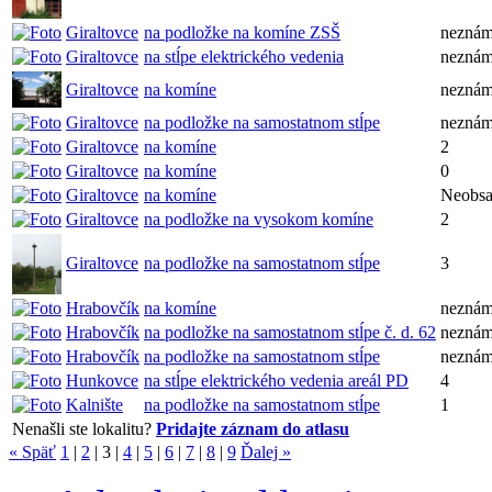
Giraltovce
na podložke na komíne ZSŠ
nezná
Giraltovce
na stĺpe elektrického vedenia
nezná
Giraltovce
na komíne
nezná
Giraltovce
na podložke na samostatnom stĺpe
nezná
Giraltovce
na komíne
2
Giraltovce
na komíne
0
Giraltovce
na komíne
Neobsa
Giraltovce
na podložke na vysokom komíne
2
Giraltovce
na podložke na samostatnom stĺpe
3
Hrabovčík
na komíne
nezná
Hrabovčík
na podložke na samostatnom stĺpe č. d. 62
nezná
Hrabovčík
na podložke na samostatnom stĺpe
nezná
Hunkovce
na stĺpe elektrického vedenia areál PD
4
Kalnište
na podložke na samostatnom stĺpe
1
Nenašli ste lokalitu?
Pridajte záznam do atlasu
« Späť
1
|
2
|
3
|
4
|
5
|
6
|
7
|
8
|
9
Ďalej »