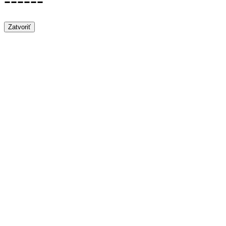
------