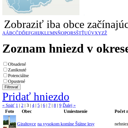
Zobraziť iba obce začínaj
A
Á
B
C
Č
D
Ď
E
F
G
H
I
J
K
L
Ľ
M
N
Ň
O
P
Q
R
S
Š
T
Ť
U
Ú
V
X
Y
Z
Ž
Zoznam hniezd v okres
Obsadené
Zaniknuté
Potenciálne
Opustené
Pridať hniezdo
« Späť
1
|
2
|
3
|
4
|
5
|
6
|
7
|
8
|
9
Ďalej »
Foto
Obec
Umiestnenie
Počet 
Giraltovce
na vysokom komíne Štátne lesy
nehniez