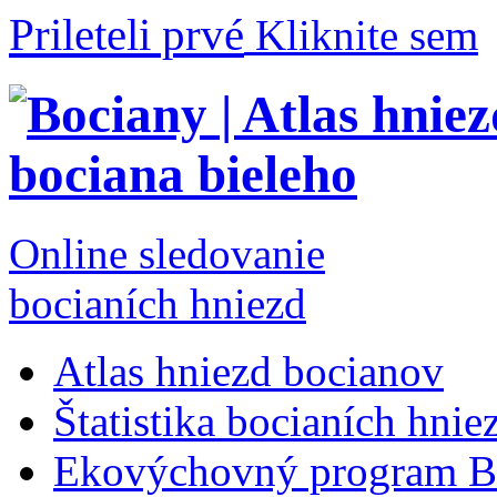
Prileteli prvé
Kliknite sem
Online sledovanie
bocianích hniezd
Atlas hniezd bocianov
Štatistika bocianích hnie
Ekovýchovný program B