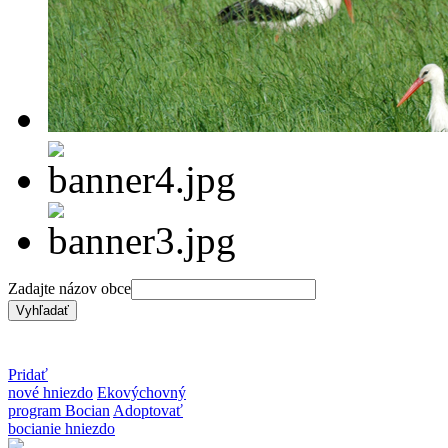
Zadajte názov obce
Pridať
nové hniezdo
Ekovýchovný
program Bocian
Adoptovať
bocianie hniezdo