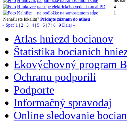
Hrabovčík
na podložke na samostatnom stĺpe
nezná
Hunkovce
na stĺpe elektrického vedenia areál PD
4
Kalnište
na podložke na samostatnom stĺpe
1
Nenašli ste lokalitu?
Pridajte záznam do atlasu
« Späť
1
|
2
|
3
|
4
|
5
|
6
|
7
|
8
|
9
Ďalej »
Atlas hniezd bocianov
Štatistika bocianích hnie
Ekovýchovný program B
Ochranu podporili
Podporte
Informačný spravodaj
Online sledovanie bocian