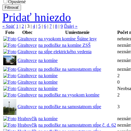
Opustené
Pridať hniezdo
« Späť
1
|
2
|
3
|
4
|
5
|
6
|
7
|
8
|
9
Ďalej »
Foto
Obec
Umiestnenie
Počet 
Giraltovce
na vysokom komíne Štátne lesy
nehniez
Giraltovce
na podložke na komíne ZSŠ
nezná
Giraltovce
na stĺpe elektrického vedenia
nezná
Giraltovce
na komíne
nezná
Giraltovce
na podložke na samostatnom stĺpe
nezná
Giraltovce
na komíne
2
Giraltovce
na komíne
0
Giraltovce
na komíne
Neobsa
Giraltovce
na podložke na vysokom komíne
2
Giraltovce
na podložke na samostatnom stĺpe
3
Hrabovčík
na komíne
nezná
Hrabovčík
na podložke na samostatnom stĺpe č. d. 62
nezná