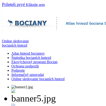
Prileteli prvé
Kliknite sem
Online sledovanie
bocianích hniezd
Atlas hniezd bocianov
Štatistika bocianích hniezd
Ekovýchovný program Bocian
Ochranu podporili
Podporte
Informačný spravodaj
Online sledovanie bocianích hniezd