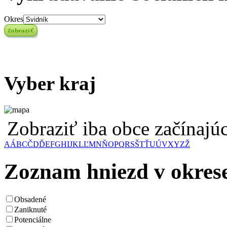
Okres
Vyber kraj
Zobraziť iba obce začínaj
A
Á
B
C
Č
D
Ď
E
F
G
H
I
J
K
L
Ľ
M
N
Ň
O
P
Q
R
S
Š
T
Ť
U
Ú
V
X
Y
Z
Ž
Zoznam hniezd v okres
Obsadené
Zaniknuté
Potenciálne