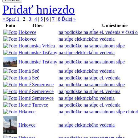
Pridať hniezdo
« Späť
1
|
2
|
3
|
4
|
5
|
6
|
7
|
8
Ďalej »
Foto
Obec
Umiestnenie
Hokovce
na podložke na stĺpe el. vedenia v časti
Hokovce
na stĺpe elektrického vedenia
Hontianska Vrbica
na podložke na samostatnom stĺpe
Hontianske Trsťany
na stĺpe elektrického vedenia
Hontianske Trsťany
na podložke na samostatnom stĺpe
Horná Seč
na stĺpe elektrického vedenia
Horná Seč
na podložke na stĺpe el. vedenia
Horné Semerovce
na podložke na samostatnom stĺpe
Horné Semerovce
na podložke na stĺpe el. vedenia
Horné Semerovce
na stĺpe elektrického vedenia
Horné Turovce
na podložke na stĺpe el. vedenia
Hrkovce
na podložke na samostatnom stĺpe cintor
Hrkovce
na stĺpe elektrického vedenia