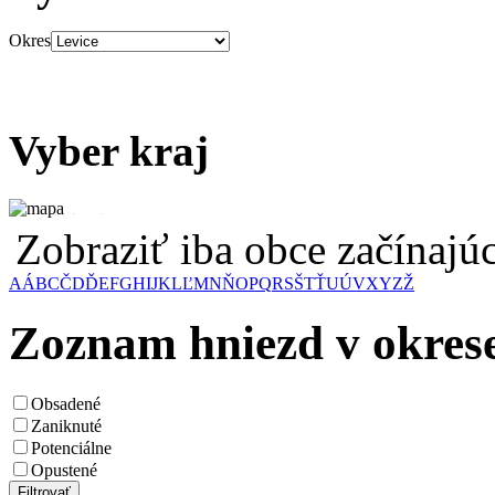
Okres
Vyber kraj
Zobraziť iba obce začínaj
A
Á
B
C
Č
D
Ď
E
F
G
H
I
J
K
L
Ľ
M
N
Ň
O
P
Q
R
S
Š
T
Ť
U
Ú
V
X
Y
Z
Ž
Zoznam hniezd v okrese
Obsadené
Zaniknuté
Potenciálne
Opustené