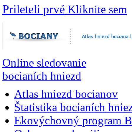
Prileteli prvé
Kliknite sem
Online sledovanie
bocianích hniezd
Atlas hniezd bocianov
Štatistika bocianích hnie
Ekovýchovný program B