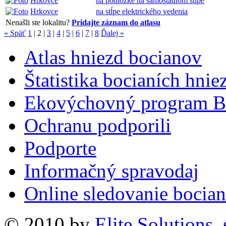
Hrkovce
na podložke na samostatnom stĺpe
Hrkovce
na stĺpe elektrického vedenia
Nenašli ste lokalitu?
Pridajte záznam do atlasu
« Späť
1
|
2
|
3
|
4
|
5
|
6
|
7
|
8
Ďalej »
Atlas hniezd bocianov
Štatistika bocianích hnie
Ekovýchovný program B
Ochranu podporili
Podporte
Informačný spravodaj
Online sledovanie bocian
© 2010 by
Elite Solutions, s