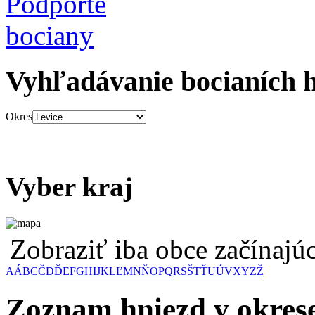
Vyhľadávanie bocianích 
Okres
Vyber kraj
Zobraziť iba obce začínaj
A
Á
B
C
Č
D
Ď
E
F
G
H
I
J
K
L
Ľ
M
N
Ň
O
P
Q
R
S
Š
T
Ť
U
Ú
V
X
Y
Z
Ž
Zoznam hniezd v okrese