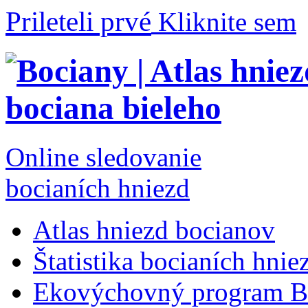
Prileteli prvé
Kliknite sem
Online sledovanie
bocianích hniezd
Atlas hniezd bocianov
Štatistika bocianích hnie
Ekovýchovný program B