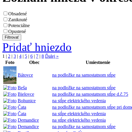
Obsadené
Zaniknuté
Potenciálne
Opustené
Pridať hniezdo
1
|
2
|
3
|
4
|
5
|
6
|
7
|
8
Ďalej »
Foto
Obec
Umiestnenie
Bátovce
na podložke na samostatnom stĺpe
Beša
na podložke na samostatnom stĺpe
Bielovce
na podložke na samostatnom stĺpe d.č.75
Bohunice
na stĺpe elektrického vedenia
Čata
na podložke na samostatnom stĺpe pri dome
Čata
na stĺpe elektrického vedenia
Demandice
na stĺpe elektrického vedenia
Demandice
na podložke na samostatnom stĺpe