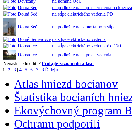
Devičany
na komíne OcÚ
Dolná Seč
na podložke na stĺpe el. vedenia na križov
Dolná Seč
na stĺpe elektrického vedenia PD
Dolná Seč
na podložke na samostatnom stĺpe
Dolné Semerovce
na stĺpe elektrického vedenia
Domadice
na stĺpe elektrického vedenia č.d.170
Domadice
na podložke na stĺpe el. vedenia
Nenašli ste lokalitu?
Pridajte záznam do atlasu
1
|
2
|
3
|
4
|
5
|
6
|
7
|
8
Ďalej »
Atlas hniezd bocianov
Štatistika bocianích hnie
Ekovýchovný program B
Ochranu podporili