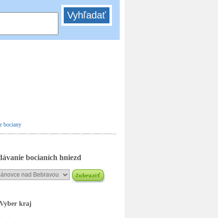
Adoptovať
bocianie hniezdo
ávanie bocianích hniezd
Vyber kraj