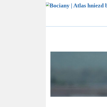
Atlas hniezd bocianov
Štatistika bocianí
Online sledovanie bocianích hniezd