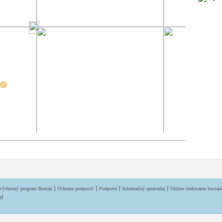
výchovný program Bocian
Ochranu podporili
Podporte
Informačný spravodaj
Online sledovanie bocian
ed