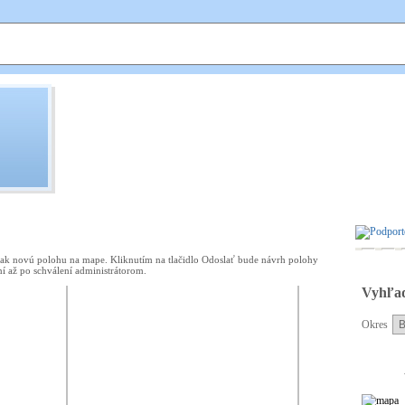
Ekovýchovný
program Bocian
tak novú polohu na mape. Kliknutím na tlačidlo Odoslať bude návrh polohy
í až po schválení administrátorom.
Vyhľad
Okres