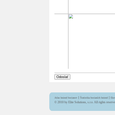
Atlas hniezd bocianov
Štatistika bocianích hniezd
Eko
© 2010 by
Elite Solutions, s.r.o.
All rights reserv