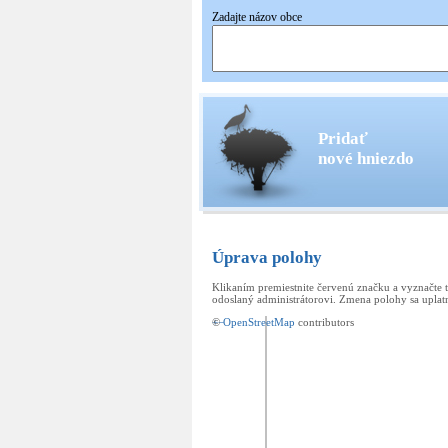
Zadajte názov obce
Pridať
nové hniezdo
Úprava polohy
Klikaním premiestnite červenú značku a vyznačte 
odoslaný administrátorovi. Zmena polohy sa uplatn
+
©
−
OpenStreetMap
contributors