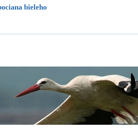
ch hniezd
Ekovýchovný program Bocian
Ochranu podporili
Podporte