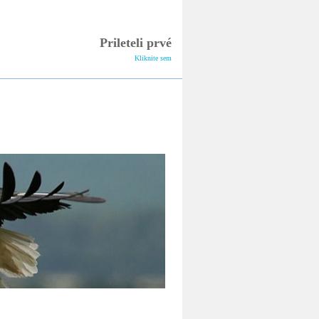
Online sledovanie
bocianích hniezd
Prileteli prvé
Kliknite sem
Informačný spravodaj