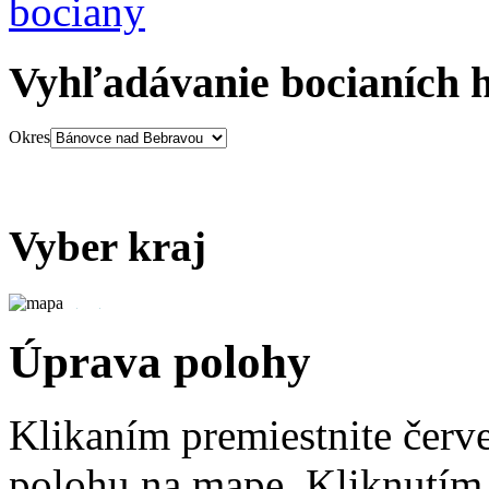
Vyhľadávanie bocianích 
Okres
Vyber kraj
Úprava polohy
Klikaním premiestnite červ
polohu na mape. Kliknutím 