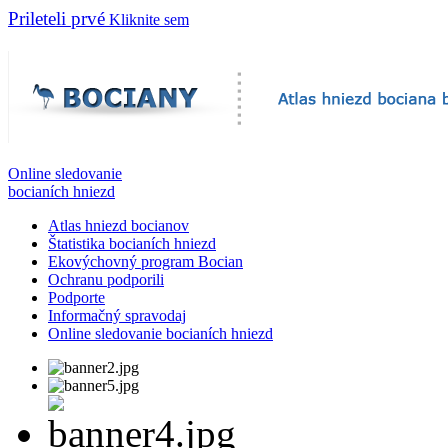
Prileteli prvé
Kliknite sem
Online sledovanie
bocianích hniezd
Atlas hniezd bocianov
Štatistika bocianích hniezd
Ekovýchovný program Bocian
Ochranu podporili
Podporte
Informačný spravodaj
Online sledovanie bocianích hniezd