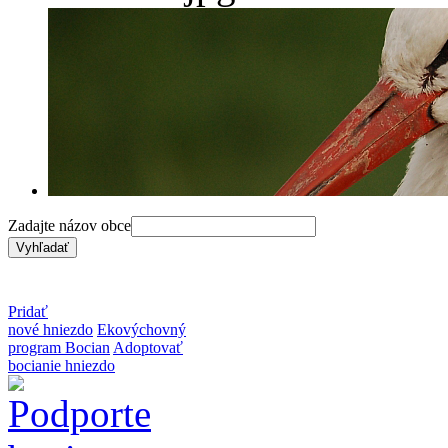
Zadajte názov obce
Pridať
nové hniezdo
Ekovýchovný
program Bocian
Adoptovať
bocianie hniezdo