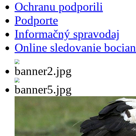
Ochranu podporili
Podporte
Informačný spravodaj
Online sledovanie bocian