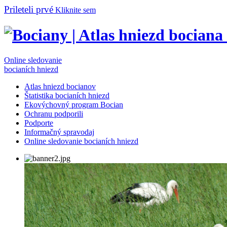
Prileteli prvé
Kliknite sem
Online sledovanie
bocianích hniezd
Atlas hniezd bocianov
Štatistika bocianích hniezd
Ekovýchovný program Bocian
Ochranu podporili
Podporte
Informačný spravodaj
Online sledovanie bocianích hniezd