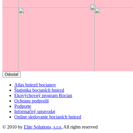
Atlas hniezd bocianov
Štatistika bocianích hniezd
Ekovýchovný program Bocian
Ochranu podporili
Podporte
Informačný spravodaj
Online sledovanie bocianích hniezd
© 2010 by
Elite Solutions, s.r.o.
All rights reserved