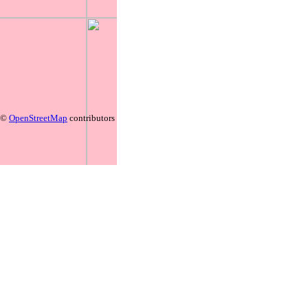
©
OpenStreetMap
contributors