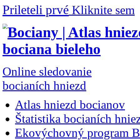
Prileteli prvé
Kliknite sem
Online sledovanie
bocianích hniezd
Atlas hniezd bocianov
Štatistika bocianích hnie
Ekovýchovný program B