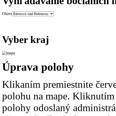
Vyhľadávanie bocianích 
Okres
Vyber kraj
Úprava polohy
Klikaním premiestnite červ
polohu na mape. Kliknutím 
polohy odoslaný administrá