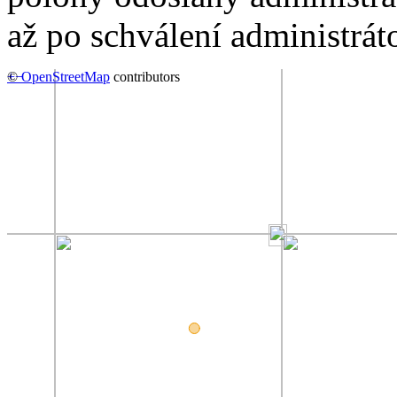
až po schválení administrát
+
©
−
OpenStreetMap
contributors