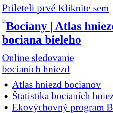
Prileteli prvé
Kliknite sem
Online sledovanie
bocianích hniezd
Atlas hniezd bocianov
Štatistika bocianích hnie
Ekovýchovný program B