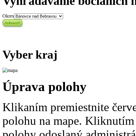
Vyhľadávanie bocianích 
Okres
Vyber kraj
Úprava polohy
Klikaním premiestnite červ
polohu na mape. Kliknutím 
polohy odoslaný administrá