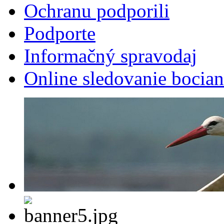
Ochranu podporili
Podporte
Informačný spravodaj
Online sledovanie bocian