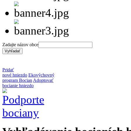
Zadajte názov obce
Pridať
nové hniezdo
Ekovýchovný
program Bocian
Adoptovať
bocianie hniezdo