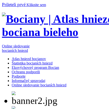
Prileteli prvé
Kliknite sem
Online sledovanie
bocianích hniezd
Atlas hniezd bocianov
Štatistika bocianích hniezd
Ekovýchovný program Bocian
Ochranu podporili
Podporte
Informačný spravodaj
Online sledovanie bocianích hniezd