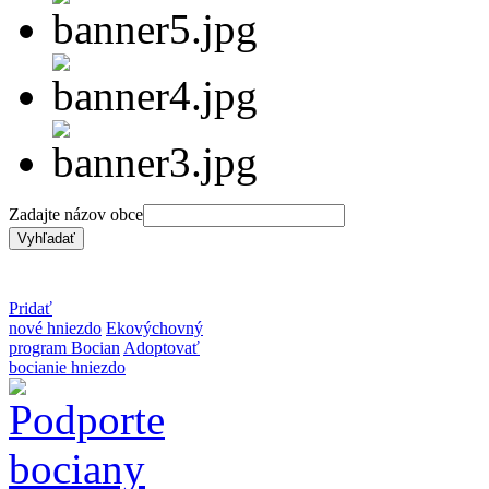
Zadajte názov obce
Pridať
nové hniezdo
Ekovýchovný
program Bocian
Adoptovať
bocianie hniezdo