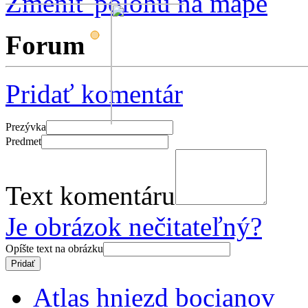
Zmeniť polohu na mape
Forum
Pridať komentár
Prezývka
Predmet
Text komentáru
Je obrázok nečitateľný?
Opíšte text na obrázku
Atlas hniezd bocianov