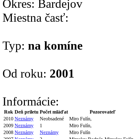
Okres: Bardejov
Miestna časť:
Typ:
na komíne
Od roku:
2001
Informácie:
Rok
Deň príletu
Počet mláďat
Pozorovateľ
2010
Neznámy
Neobsadené
Miro Fulín,
2009
Neznámy
1
Miro Fulín,
2008
Neznámy
Neznámy
Miro Fulín