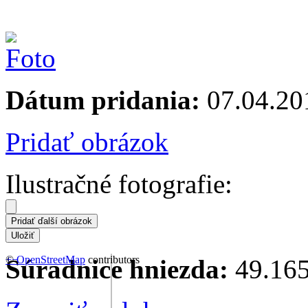
Dátum pridania:
07.04.20
Pridať obrázok
Ilustračné fotografie:
+
©
−
OpenStreetMap
contributors
Súradnice hniezda:
49.165