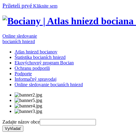
Prileteli prvé
Kliknite sem
Online sledovanie
bocianích hniezd
Atlas hniezd bocianov
Štatistika bocianích hniezd
Ekovýchovný program Bocian
Ochranu podporili
Podporte
Informačný spravodaj
Online sledovanie bocianích hniezd
Zadajte názov obce