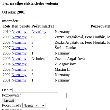
Typ:
na stĺpe elektrického vedenia
Od roku:
2001
Informácie:
Rok
Deň príletu
Počet mláďat
Pozorovate
2010
Neznámy
Neznámy
Neznámy
2009
Neznámy
0
Zuzka Argalášová, Fero Horňák, J
2008
Neznámy
3
Zuzka Argalášová, Fero Horňák, J
2007
Neznámy
2
Štefan Danko
2006
Neznámy
1
Neznámy
2005
Neznámy
Nehniezdili
Zuzana Argalášová
2004
Neznámy
3
Z. Argalášová
2003
Neznámy
3
Maxim L.
2002
Neznámy
3
Neznámy
2001
Neznámy
1
Neznámy
Dátum
Pozorovateľ
Počet mláďat