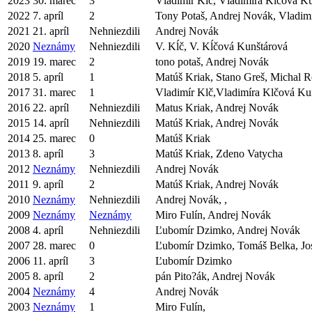
2023
30. marec
3
Vladimír Kĺč, Vladimíra Kĺčová K
2022
7. apríl
2
Tony Potaš, Andrej Novák, Vladim
2021
21. apríl
Nehniezdili
Andrej Novák
2020
Neznámy
Nehniezdili
V. Kĺč, V. Kĺčová Kunštárová
2019
19. marec
2
tono potaš, Andrej Novák
2018
5. apríl
1
Matúš Kriak, Stano Greš, Michal R
2017
31. marec
1
Vladimír Klč,Vladimíra Klčová Kun
2016
22. apríl
Nehniezdili
Matus Kriak, Andrej Novák
2015
14. apríl
Nehniezdili
Matúš Kriak, Andrej Novák
2014
25. marec
0
Matúš Kriak
2013
8. apríl
3
Matúš Kriak, Zdeno Vatycha
2012
Neznámy
Nehniezdili
Andrej Novák
2011
9. apríl
2
Matúš Kriak, Andrej Novák
2010
Neznámy
Nehniezdili
Andrej Novák, ,
2009
Neznámy
Neznámy
Miro Fulín, Andrej Novák
2008
4. apríl
Nehniezdili
Ľubomír Dzimko, Andrej Novák
2007
28. marec
0
Ľubomír Dzimko, Tomáš Belka, Jo
2006
11. apríl
3
Ľubomír Dzimko
2005
8. apríl
2
pán Pito?ák, Andrej Novák
2004
Neznámy
4
Andrej Novák
2003
Neznámy
1
Miro Fulín,