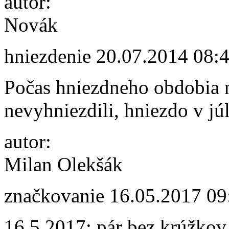
autor:
Novák
hniezdenie
20.07.2014 08:
Počas hniezdneho obdobia n
nevyhniezdili, hniezdo v júl
autor:
Milan Olekšák
značkovanie
16.05.2017 09
16.5.2017: pár bez krúžkov