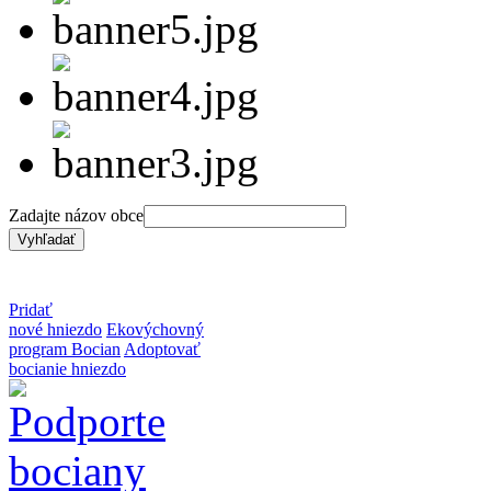
Zadajte názov obce
Pridať
nové hniezdo
Ekovýchovný
program Bocian
Adoptovať
bocianie hniezdo