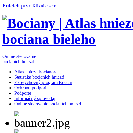
Prileteli prvé
Kliknite sem
Online sledovanie
bocianích hniezd
Atlas hniezd bocianov
Štatistika bocianích hniezd
Ekovýchovný program Bocian
Ochranu podporili
Podporte
Informačný spravodaj
Online sledovanie bocianích hniezd