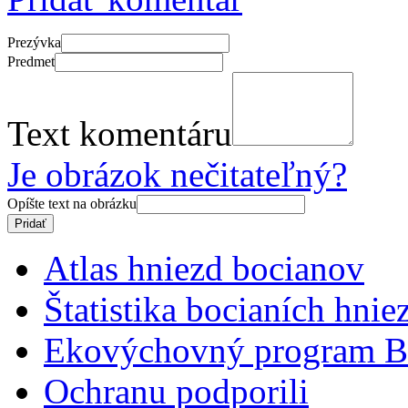
Prezývka
Predmet
Text komentáru
Je obrázok nečitateľný?
Opíšte text na obrázku
Atlas hniezd bocianov
Štatistika bocianích hnie
Ekovýchovný program B
Ochranu podporili