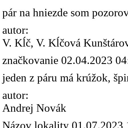
pár na hniezde som pozorov
autor:
V. Kĺč, V. Kĺčová Kunštáro
značkovanie
02.04.2023 04
jeden z páru má krúžok, špi
autor:
Andrej Novák
Názov lokality
01.07.2023 