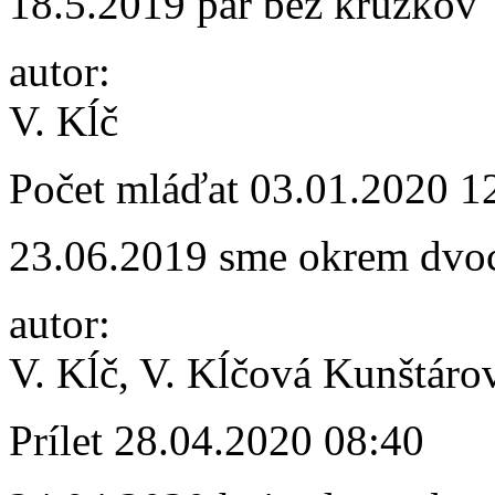
18.5.2019 pár bez krúžkov
autor:
V. Kĺč
Počet mláďat
03.01.2020 1
23.06.2019 sme okrem dvoch
autor:
V. Kĺč, V. Kĺčová Kunštáro
Prílet
28.04.2020 08:40