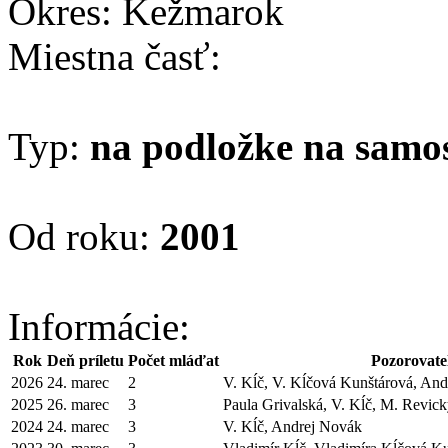
Okres: Kežmarok
Miestna časť:
Typ:
na podložke na samo
Od roku:
2001
Informácie:
Rok
Deň príletu
Počet mláďat
Pozorovate
2026
24. marec
2
V. Kĺč, V. Kĺčová Kunštárová, An
2025
26. marec
3
Paula Grivalská, V. Kĺč, M. Revic
2024
24. marec
3
V. Kĺč, Andrej Novák