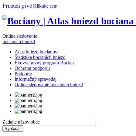
Prileteli prvé
Kliknite sem
Online sledovanie
bocianích hniezd
Atlas hniezd bocianov
Štatistika bocianích hniezd
Ekovýchovný program Bocian
Ochranu podporili
Podporte
Informačný spravodaj
Online sledovanie bocianích hniezd
Zadajte názov obce