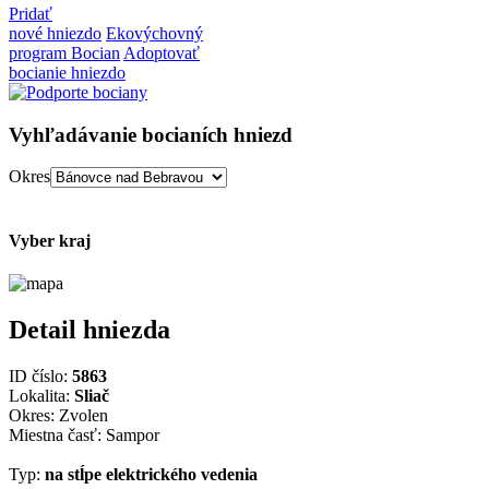
Pridať
nové hniezdo
Ekovýchovný
program Bocian
Adoptovať
bocianie hniezdo
Vyhľadávanie bocianích hniezd
Okres
Vyber kraj
Detail hniezda
ID číslo:
5863
Lokalita:
Sliač
Okres: Zvolen
Miestna časť: Sampor
Typ:
na stĺpe elektrického vedenia