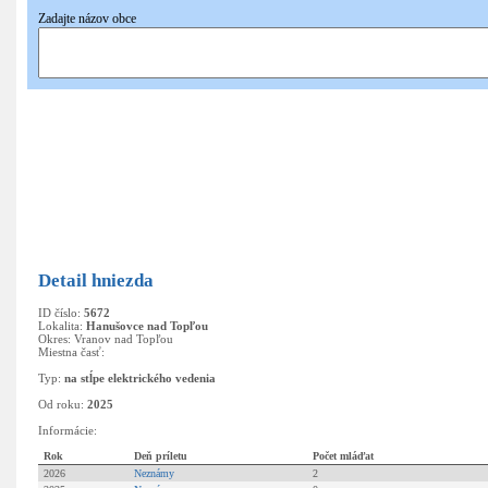
Zadajte názov obce
Pridať
nové hniezdo
Detail hniezda
ID číslo:
5672
Lokalita:
Hanušovce nad Topľou
Okres: Vranov nad Topľou
Miestna časť:
Typ:
na stĺpe elektrického vedenia
Od roku:
2025
Informácie:
Rok
Deň príletu
Počet mláďat
2026
Neznámy
2