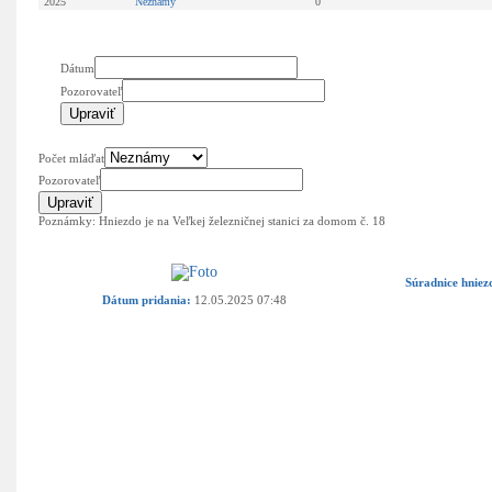
2025
Neznámy
0
Dátum
Pozorovateľ
Počet mláďat
Pozorovateľ
Poznámky: Hniezdo je na Veľkej železničnej stanici za domom č. 18
Súradnice hniez
Dátum pridania:
12.05.2025 07:48