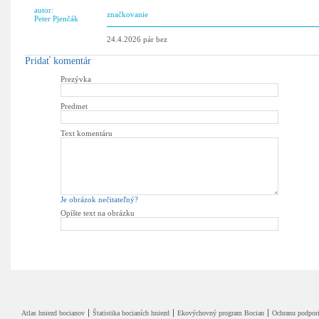
autor:
značkovanie
Peter Pjenčák
24.4.2026 pár bez
Pridať komentár
Prezývka
Predmet
Text komentáru
Je obrázok nečitateľný?
Opíšte text na obrázku
Atlas hniezd bocianov
Štatistika bocianích hniezd
Ekovýchovný program Bocian
Ochranu podpori