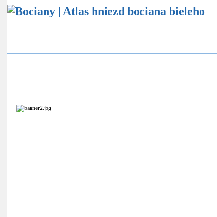
Atlas hniezd bocianov
Štatistika bocianích hniezd
Ekovýchovný program
Online sledovanie bocianích hniezd