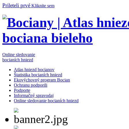
Prileteli prvé
Kliknite sem
Online sledovanie
bocianích hniezd
Atlas hniezd bocianov
Štatistika bocianích hniezd
Ekovýchovný program Bocian
Ochranu podporili
Podporte
Informačný spravodaj
Online sledovanie bocianích hniezd