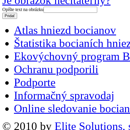
Je obrázok nečitateľný?
Opíšte text na obrázku
Atlas hniezd bocianov
Štatistika bocianích hnie
Ekovýchovný program B
Ochranu podporili
Podporte
Informačný spravodaj
Online sledovanie bocian
© 2010 by
Elite Solutions, s