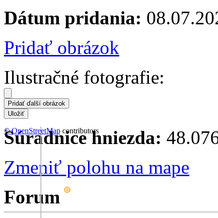
Dátum pridania:
08.07.20
Pridať obrázok
Ilustračné fotografie:
+
©
−
OpenStreetMap
contributors
Súradnice hniezda:
48.076
Zmeniť polohu na mape
Forum