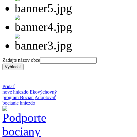
Zadajte názov obce
Pridať
nové hniezdo
Ekovýchovný
program Bocian
Adoptovať
bocianie hniezdo