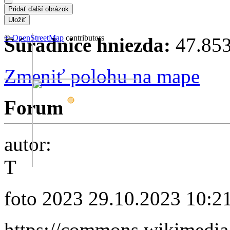
+
©
−
OpenStreetMap
contributors
Súradnice hniezda:
47.853
Zmeniť polohu na mape
Forum
autor:
T
foto 2023
29.10.2023 10:2
https://commons.wikimedia