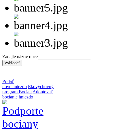
Zadajte názov obce
Pridať
nové hniezdo
Ekovýchovný
program Bocian
Adoptovať
bocianie hniezdo