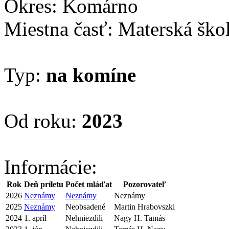
Okres: Komárno
Miestna časť: Materská ško
Typ:
na komíne
Od roku:
2023
Informácie:
Rok
Deň príletu
Počet mláďat
Pozorovateľ
2026
Neznámy
Neznámy
Neznámy
2025
Neznámy
Neobsadené
Martin Hrabovszki
2024
1. apríl
Nehniezdili
Nagy H. Tamás