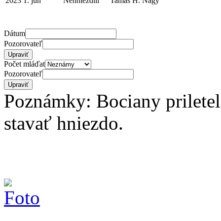
2023
1. jún
Nehniezdili
Tamás H. Nagy
Dátum
Pozorovateľ
Počet mláďat
Pozorovateľ
Poznámky: Bociany prileteli
stavať hniezdo.