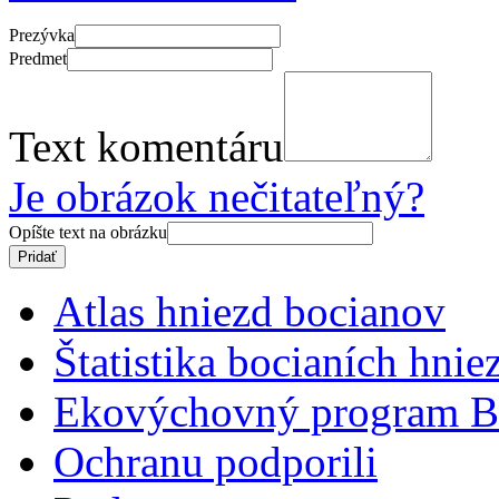
Prezývka
Predmet
Text komentáru
Je obrázok nečitateľný?
Opíšte text na obrázku
Atlas hniezd bocianov
Štatistika bocianích hnie
Ekovýchovný program B
Ochranu podporili