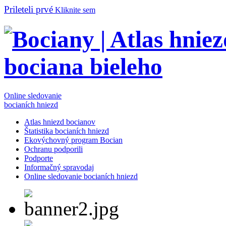
Prileteli prvé
Kliknite sem
Online sledovanie
bocianích hniezd
Atlas hniezd bocianov
Štatistika bocianích hniezd
Ekovýchovný program Bocian
Ochranu podporili
Podporte
Informačný spravodaj
Online sledovanie bocianích hniezd