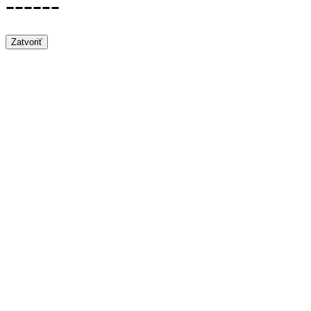
------