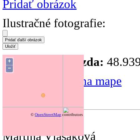
Pridať obrázok
Ilustračné fotografie:
Súradnice hniezda:
48.939
+
−
Zmeniť polohu na mape
Forum
©
OpenStreetMap
contributors
autor:
Martina Vlasáková