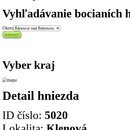
Vyhľadávanie bocianích 
Okres
Vyber kraj
Detail hniezda
ID číslo:
5020
Lokalita:
Klenová