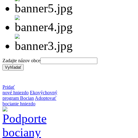
Zadajte názov obce
Pridať
nové hniezdo
Ekovýchovný
program Bocian
Adoptovať
bocianie hniezdo