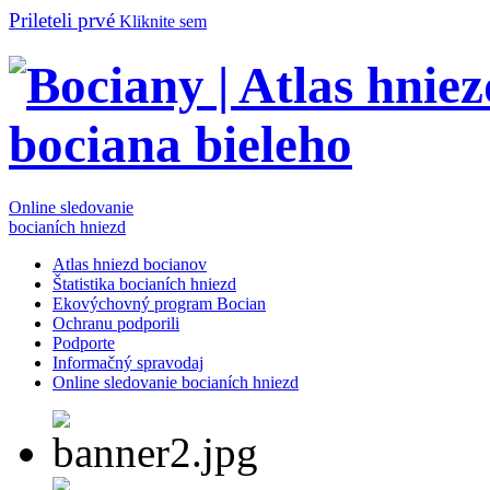
Prileteli prvé
Kliknite sem
Online sledovanie
bocianích hniezd
Atlas hniezd bocianov
Štatistika bocianích hniezd
Ekovýchovný program Bocian
Ochranu podporili
Podporte
Informačný spravodaj
Online sledovanie bocianích hniezd