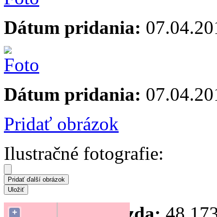
Dátum pridania:
07.04.20
Dátum pridania:
07.04.20
Pridať obrázok
Ilustračné fotografie:
Súradnice hniezda:
48.173
+