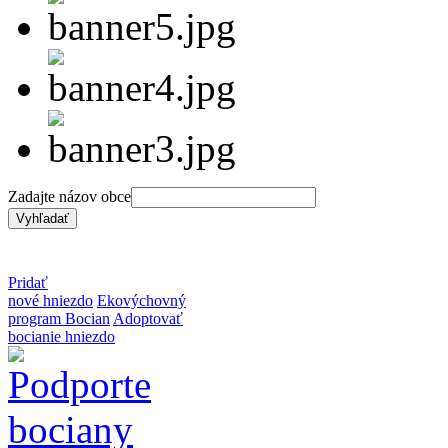
Zadajte názov obce
Pridať
nové hniezdo
Ekovýchovný
program Bocian
Adoptovať
bocianie hniezdo