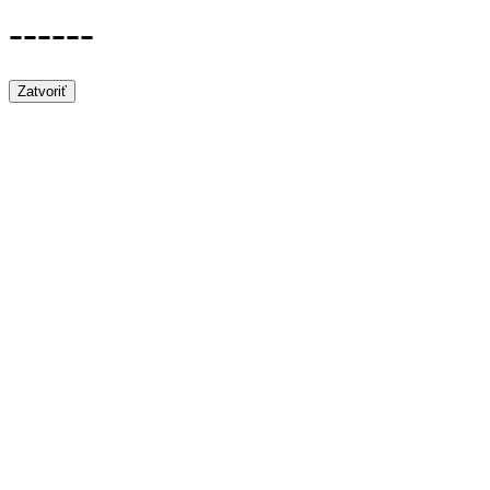
------