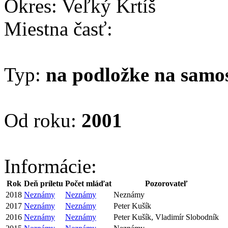
Okres: Veľký Krtíš
Miestna časť:
Typ:
na podložke na samo
Od roku:
2001
Informácie:
Rok
Deň príletu
Počet mláďat
Pozorovateľ
2018
Neznámy
Neznámy
Neznámy
2017
Neznámy
Neznámy
Peter Kušík
2016
Neznámy
Neznámy
Peter Kušík, Vladimír Slobodník