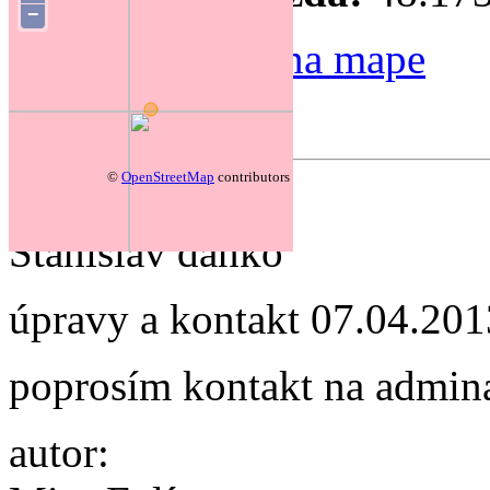
−
Zmeniť polohu na mape
Forum
©
OpenStreetMap
contributors
autor:
Stanislav danko
úpravy a kontakt
07.04.201
poprosím kontakt na admina
autor: