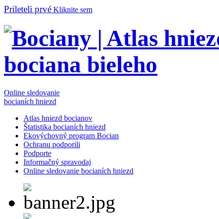
Prileteli prvé
Kliknite sem
Online sledovanie
bocianích hniezd
Atlas hniezd bocianov
Štatistika bocianích hniezd
Ekovýchovný program Bocian
Ochranu podporili
Podporte
Informačný spravodaj
Online sledovanie bocianích hniezd