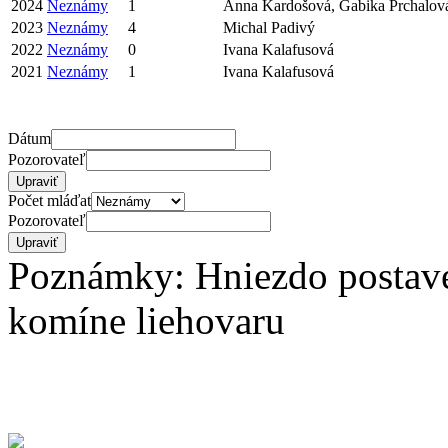
2024
Neznámy
1
Anna Kardošová, Gabika Prchalov
2023
Neznámy
4
Michal Padivý
2022
Neznámy
0
Ivana Kalafusová
2021
Neznámy
1
Ivana Kalafusová
Dátum
Pozorovateľ
Počet mláďat
Pozorovateľ
Poznámky: Hniezdo postav
komíne liehovaru