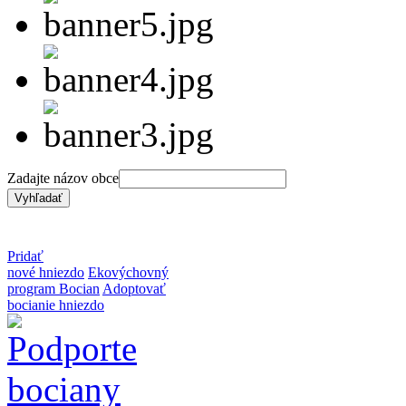
Zadajte názov obce
Pridať
nové hniezdo
Ekovýchovný
program Bocian
Adoptovať
bocianie hniezdo