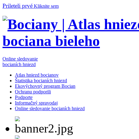
Prileteli prvé
Kliknite sem
Online sledovanie
bocianích hniezd
Atlas hniezd bocianov
Štatistika bocianích hniezd
Ekovýchovný program Bocian
Ochranu podporili
Podporte
Informačný spravodaj
Online sledovanie bocianích hniezd