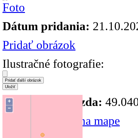
Dátum pridania:
21.10.20
Pridať obrázok
Ilustračné fotografie:
Súradnice hniezda:
49.040
+
−
Zmeniť polohu na mape