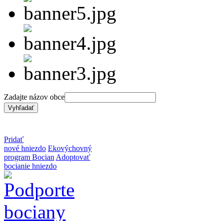
Zadajte názov obce
Pridať
nové hniezdo
Ekovýchovný
program Bocian
Adoptovať
bocianie hniezdo