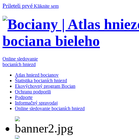
Prileteli prvé
Kliknite sem
Online sledovanie
bocianích hniezd
Atlas hniezd bocianov
Štatistika bocianích hniezd
Ekovýchovný program Bocian
Ochranu podporili
Podporte
Informačný spravodaj
Online sledovanie bocianích hniezd