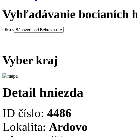
Vyhľadávanie bocianích 
Okres
Vyber kraj
Detail hniezda
ID číslo:
4486
Lokalita:
Ardovo