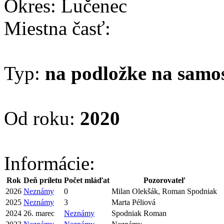
Okres: Lučenec
Miestna časť:
Typ:
na podložke na samo
Od roku:
2020
Informácie:
Rok
Deň príletu
Počet mláďat
Pozorovateľ
2026
Neznámy
0
Milan Olekšák, Roman Spodniak
2025
Neznámy
3
Marta Péliová
2024
26. marec
Neznámy
Spodniak Roman