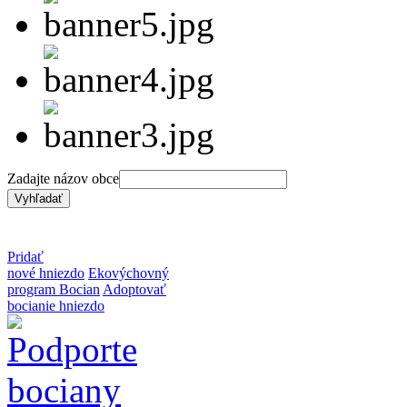
Zadajte názov obce
Pridať
nové hniezdo
Ekovýchovný
program Bocian
Adoptovať
bocianie hniezdo