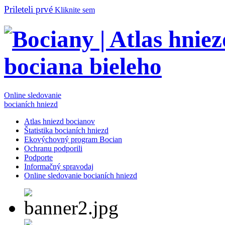
Prileteli prvé
Kliknite sem
Online sledovanie
bocianích hniezd
Atlas hniezd bocianov
Štatistika bocianích hniezd
Ekovýchovný program Bocian
Ochranu podporili
Podporte
Informačný spravodaj
Online sledovanie bocianích hniezd