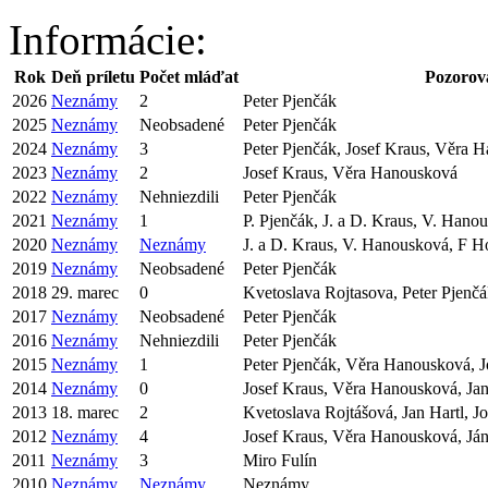
Informácie:
Rok
Deň príletu
Počet mláďat
Pozorov
2026
Neznámy
2
Peter Pjenčák
2025
Neznámy
Neobsadené
Peter Pjenčák
2024
Neznámy
3
Peter Pjenčák, Josef Kraus, Věra 
2023
Neznámy
2
Josef Kraus, Věra Hanousková
2022
Neznámy
Nehniezdili
Peter Pjenčák
2021
Neznámy
1
P. Pjenčák, J. a D. Kraus, V. Han
2020
Neznámy
Neznámy
J. a D. Kraus, V. Hanousková, F 
2019
Neznámy
Neobsadené
Peter Pjenčák
2018
29. marec
0
Kvetoslava Rojtasova, Peter Pjenč
2017
Neznámy
Neobsadené
Peter Pjenčák
2016
Neznámy
Nehniezdili
Peter Pjenčák
2015
Neznámy
1
Peter Pjenčák, Věra Hanousková, J
2014
Neznámy
0
Josef Kraus, Věra Hanousková, Jan
2013
18. marec
2
Kvetoslava Rojtášová, Jan Hartl, 
2012
Neznámy
4
Josef Kraus, Věra Hanousková, Ján
2011
Neznámy
3
Miro Fulín
2010
Neznámy
Neznámy
Neznámy