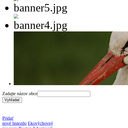
Zadajte názov obce
Pridať
nové hniezdo
Ekovýchovný