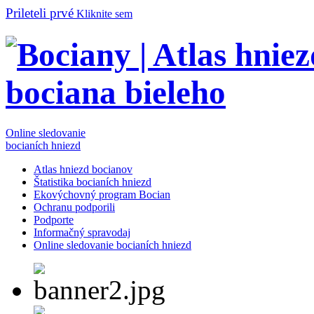
Prileteli prvé
Kliknite sem
Online sledovanie
bocianích hniezd
Atlas hniezd bocianov
Štatistika bocianích hniezd
Ekovýchovný program Bocian
Ochranu podporili
Podporte
Informačný spravodaj
Online sledovanie bocianích hniezd