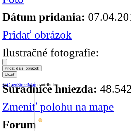
Dátum pridania:
07.04.20
Pridať obrázok
Ilustračné fotografie:
+
©
−
OpenStreetMap
contributors
Súradnice hniezda:
48.542
Zmeniť polohu na mape
Forum