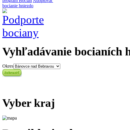
program Bocian
Adoptovať
bocianie hniezdo
Vyhľadávanie bocianích 
Okres
Vyber kraj