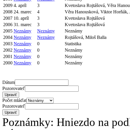
2009
4. apríl
3
Kvetoslava Rojtášová, Věra Hanous
2008
24. marec
4
Věra Hanousková, Viktor Horňák, 
2007
10. apríl
3
Kvetoslava Rojtášová
2006
31. marec
3
Kvetoslava Rojtášová
2005
Neznámy
Neznámy
Neznámy
2004
Neznámy
Neznámy
Rojtášová, Miloš Balla
2003
Neznámy
0
Statistika
2002
Neznámy
0
Neznámy
2001
Neznámy
0
Neznámy
2000
Neznámy
0
Neznámy
Dátum
Pozorovateľ
Počet mláďat
Pozorovateľ
Poznámky: Hniezdo na pod