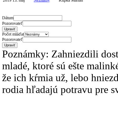
2019
13. máj
Neznámy
Kupka Marian
Dátum
Pozorovateľ
Počet mláďat
Pozorovateľ
Poznámky: Zahniezdili dosť 
mladé, ktoré sú ešte malink
že ich kŕmia už, lebo hniezd
rodia hľadajú potravu pre 