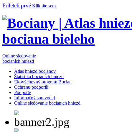
Prileteli prvé
Kliknite sem
Online sledovanie
bocianích hniezd
Atlas hniezd bocianov
Štatistika bocianích hniezd
Ekovýchovný program Bocian
Ochranu podporili
Podporte
Informačný spravodaj
Online sledovanie bocianích hniezd