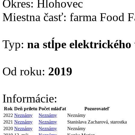
Okres: Hlohovec
Miestna časť: farma Food Fa
Typ:
na stĺpe elektrického
Od roku:
2019
Informácie:
Rok
Deň príletu
Počet mláďat
Pozorovateľ
2022
Neznámy
Neznámy
Neznámy
2021
Neznámy
Neznámy
Stanislava Zacharová, starostka
2020
Neznámy
Neznámy
Neznámy