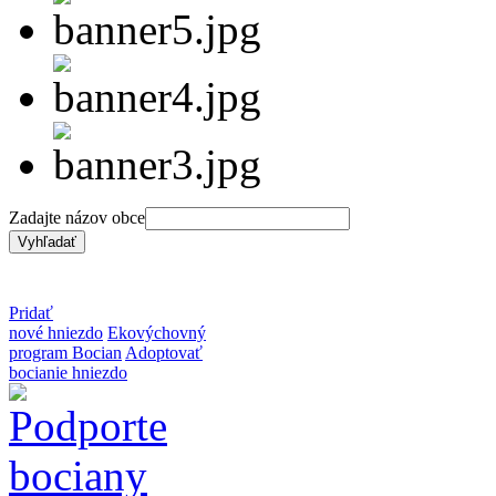
Zadajte názov obce
Pridať
nové hniezdo
Ekovýchovný
program Bocian
Adoptovať
bocianie hniezdo