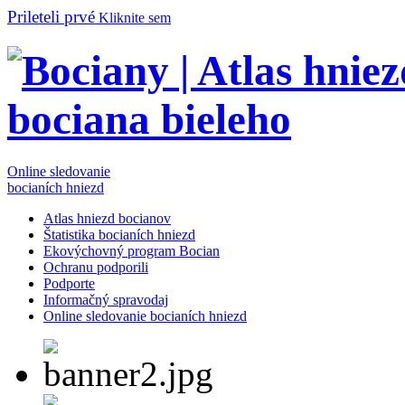
Prileteli prvé
Kliknite sem
Online sledovanie
bocianích hniezd
Atlas hniezd bocianov
Štatistika bocianích hniezd
Ekovýchovný program Bocian
Ochranu podporili
Podporte
Informačný spravodaj
Online sledovanie bocianích hniezd