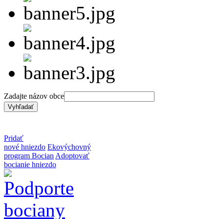
Zadajte názov obce
Pridať
nové hniezdo
Ekovýchovný
program Bocian
Adoptovať
bocianie hniezdo