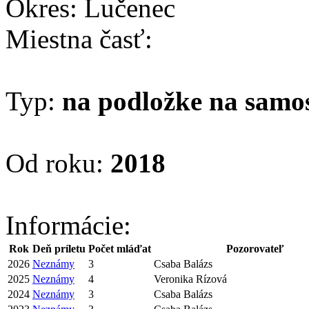
Okres: Lučenec
Miestna časť:
Typ:
na podložke na samo
Od roku:
2018
Informácie:
Rok
Deň príletu
Počet mláďat
Pozorovateľ
2026
Neznámy
3
Csaba Balázs
2025
Neznámy
4
Veronika Rízová
2024
Neznámy
3
Csaba Balázs