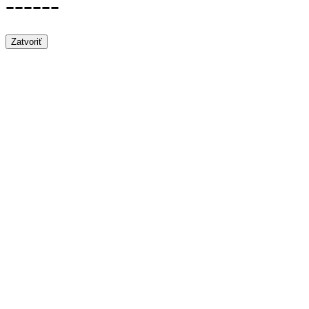
------